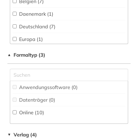
Belgien (7)
programmhefte (1)
Daenemark (1)
raumdaten (1)
Deutschland (7)
schriftsteller (1)
Europa (1)
sprachatlas (1)
Finnland (1)
Formaltyp (3)
▲
stiftskirche (1)
Frankreich (3)
theater (1)
Griechenland (1)
thomas bernhard (1)
Anwendungssoftware (0
)
Großbritannien (1)
unternehmen (1)
Datenträger (0
)
Hessen (1)
westdeutschland (1)
Online (10
)
Irland (2)
wirtschaft (2)
Island (1)
wörterbuch (1)
Verlag (4)
▼