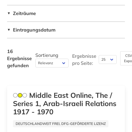
Israel (1)
zeitung (2)
Zeiträume
▼
Italien (6)
Japan (1)
Eintragungsdatum
▼
Jugoslawien (1)
Kanada (1)
16
Sortierung
Ergebnisse
CSV
Ergebnisse
Expo
Korea (1)
pro Seite:
gefunden
Kroatien (1)
Lettland (1)
Middle East Online, The /
Liechtenstein (1)
Series 1, Arab-Israeli Relations
1917 - 1970
Litauen (1)
Makedonien (1)
DEUTSCHLANDWEIT FREI, DFG-GEFÖRDERTE LIZENZ