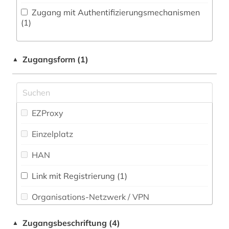
inszenierungen (1)
Zugang mit Authentifizierungsmechanismen
Natur- und Umweltschutz (0)
(1)
judaistik (1)
Pädagogik (0)
karte (1)
Zugangsform (1)
▲
Philosophie (1)
klein- und mittelbetrieb (1)
Physik (0)
kloster (1)
Politologie (2)
EZProxy
landeskunde (1)
Psychologie (1)
Einzelplatz
lesbenbewegung (1)
Rechtswissenschaft (1)
HAN
lexikon (1)
Romanistik (2)
literatur (1)
Link mit Registrierung (1)
Slavistik (0)
Organisations-Netzwerk / VPN
literaturwissenschaft (1)
Soziologie (1)
Shibboleth
low countries studies (1)
Zugangsbeschriftung (4)
▲