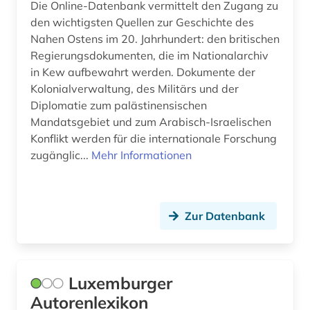
Die Online-Datenbank vermittelt den Zugang zu
Malta (1)
den wichtigsten Quellen zur Geschichte des
Mecklenburg-Vorpommern (1)
Nahen Ostens im 20. Jahrhundert: den britischen
Regierungsdokumenten, die im Nationalarchiv
Mittelamerika (1)
in Kew aufbewahrt werden. Dokumente der
Kolonialverwaltung, des Militärs und der
Moldawien (1)
Diplomatie zum palästinensischen
Monaco (2)
Mandatsgebiet und zum Arabisch-Israelischen
Konflikt werden für die internationale Forschung
Montenegro (1)
zugänglic...
Mehr Informationen
Niederlande (6)
Niedersachsen (1)
Zur Datenbank
Nordamerika (1)
Nordrhein-Westfalen (1)
Luxemburger
Norwegen (2)
Autorenlexikon