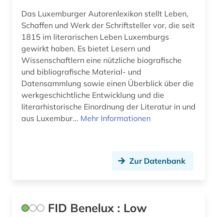
Oesterreich (5)
Das Luxemburger Autorenlexikon stellt Leben,
Schaffen und Werk der Schriftsteller vor, die seit
Osmanisches Reich (1)
1815 im literarischen Leben Luxemburgs
Ostasien (1)
gewirkt haben. Es bietet Lesern und
Wissenschaftlern eine nützliche biografische
Osteuropa (1)
und bibliografische Material- und
Datensammlung sowie einen Überblick über die
Ostmitteleuropa (1)
werkgeschichtliche Entwicklung und die
Palaestina (1)
literarhistorische Einordnung der Literatur in und
aus Luxembur...
Mehr Informationen
Polen (1)
Portugal (2)
Zur Datenbank
Rheinland-Pfalz (1)
Roemisches Reich (1)
Rumänien (1)
FID Benelux : Low