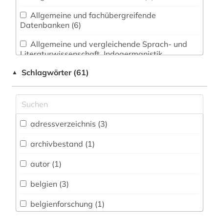
Allgemeine und fachübergreifende
Datenbanken (6)
Allgemeine und vergleichende Sprach- und
Literaturwissenschaft. Indogermanistik.
Außereuropäische Sprachen und Literaturen (2)
Schlagwörter (61)
▲
Anglistik. Amerikanistik (0)
Archäologie (0)
Architektur, Bauingenieur- und
adressverzeichnis (3)
Vermessungswesen (0)
archivbestand (1)
Asien-Afrika-Wissenschaften (0)
autor (1)
Biologie, Biotechnologie (0)
belgien (3)
Buch- und Bibliothekswesen,
Informationswissenschaft (0)
belgienforschung (1)