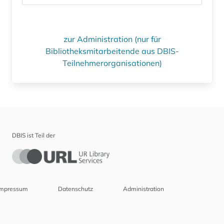
zur Administration (nur für
Bibliotheksmitarbeitende aus DBIS-
Teilnehmerorganisationen)
DBIS ist Teil der
Impressum
Datenschutz
Administration