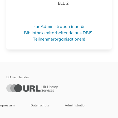
ELL 2
zur Administration (nur für
Bibliotheksmitarbeitende aus DBIS-
Teilnehmerorganisationen)
DBIS ist Teil der
Impressum
Datenschutz
Administration