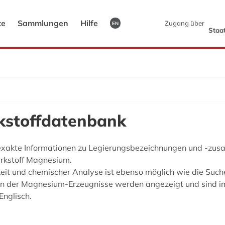
te
Sammlungen
Hilfe
Zugang über
EN
Staat
stoffdatenbank
exakte Informationen zu Legierungsbezeichnungen und -zu
rkstoff Magnesium.
keit und chemischer Analyse ist ebenso möglich wie die Suc
 der Magnesium-Erzeugnisse werden angezeigt und sind im 
Englisch.