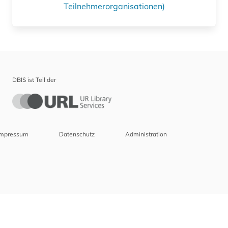
Teilnehmerorganisationen)
DBIS ist Teil der
Impressum
Datenschutz
Administration