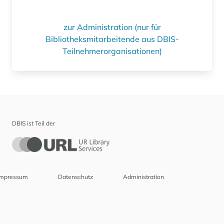
zur Administration (nur für
Bibliotheksmitarbeitende aus DBIS-
Teilnehmerorganisationen)
DBIS ist Teil der
Impressum
Datenschutz
Administration