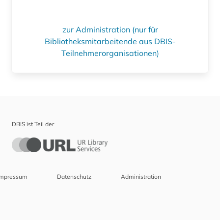
zur Administration (nur für
Bibliotheksmitarbeitende aus DBIS-
Teilnehmerorganisationen)
DBIS ist Teil der
Impressum
Datenschutz
Administration