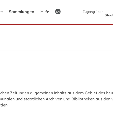
te
Sammlungen
Hilfe
Zugang über
EN
Staat
schen Zeitungen allgemeinen Inhalts aus dem Gebiet des heu
mmunalen und staatlichen Archiven und Bibliotheken aus den
rden.