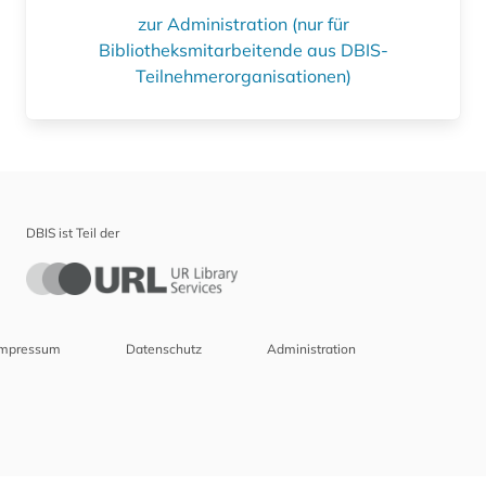
zur Administration (nur für
Bibliotheksmitarbeitende aus DBIS-
Teilnehmerorganisationen)
DBIS ist Teil der
Impressum
Datenschutz
Administration