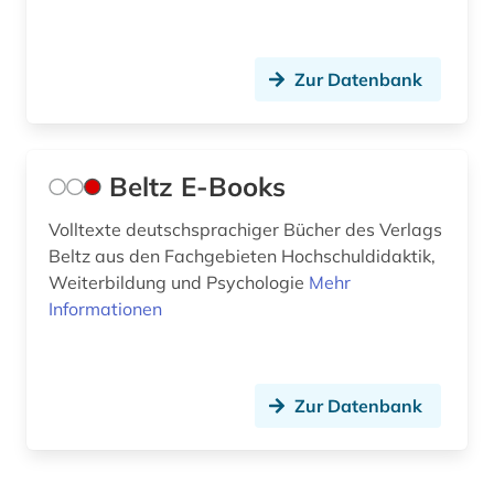
kasuistik (1)
Zur Datenbank
katalog (2)
kernlehrpläne (1)
kind (2)
Beltz E-Books
kinder (1)
Volltexte deutschsprachiger Bücher des Verlags
Beltz aus den Fachgebieten Hochschuldidaktik,
kinder- und jugendarbeit (1)
Weiterbildung und Psychologie
Mehr
Informationen
kinderbetreuung (1)
kinderbuch (2)
kindergarten (2)
Zur Datenbank
kindergartenpädagogik (1)
kinderhilfe (1)