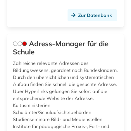
coaching (1)
comic (1)
Zur Datenbank
computerspiele (1)
computerunterstütztes lernen (1)
Adress-Manager für die
curriculum (2)
Schule
daten (1)
Zahlreiche relevante Adressen des
Bildungswesens, geordnet nach Bundesländern.
datenbank (1)
Durch den übersichtlichen und systematischen
Aufbau finden Sie schnell die gesuchte Adresse.
datensammlung (2)
Über Hyperlinks gelangen Sie sofort auf die
demographie (5)
entsprechende Website der Adresse.
Kultusministerien
demokratie (1)
Schulämter/Schulaufsichtsbehörden
Studienseminare Bild- und Medienstellen
demokratische bildung (2)
Institute für pädagogische Praxis-, Fort- und