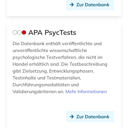
flüchtling (1)
Zur Datenbank
forschung (1)
forstwissenschaft (1)
APA PsycTests
fortschrittsbericht (1)
Die Datenbank enthält veröffentlichte und
fotografie (1)
unveröffentlichte wissenschaftliche
psychologische Testverfahren, die nicht im
französische revolution (1)
Handel erhältlich sind. Die Testbeschreibung
gibt Zielsetzung, Entwicklungsphasen,
frauen (1)
Testinhalte und Testmaterialien,
frauen- und geschlechterforschung (1)
Durchführungsmodalitäten und
Validierungskriterien an.
Mehr Informationen
frauenbewegung (2)
frauenforschung (4)
Zur Datenbank
frauengeschichte (1)