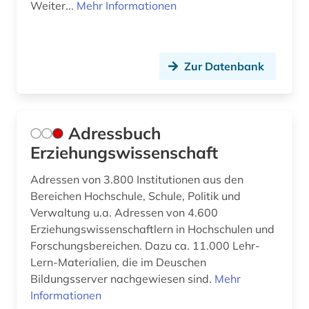
demoskopie (1)
Weiter...
Mehr Informationen
design (3)
dessau (1)
Zur Datenbank
deutsches sprachgebiet (1)
deutschland (19)
Adressbuch
didaktik (10)
Erziehungswissenschaft
didaktik der naturwissenschaften (1)
Adressen von 3.800 Institutionen aus den
Bereichen Hochschule, Schule, Politik und
dienstleistung (4)
Verwaltung u.a. Adressen von 4.600
Erziehungswissenschaftlern in Hochschulen und
dienstrecht (1)
Forschungsbereichen. Dazu ca. 11.000 Lehr-
digitales spiel (1)
Lern-Materialien, die im Deuschen
Bildungsserver nachgewiesen sind.
Mehr
discovery service (1)
Informationen