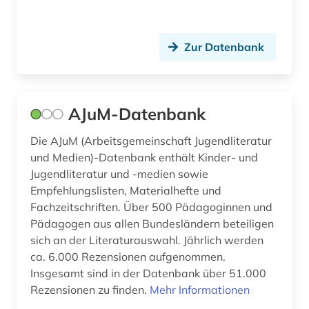
diskriminierung (1)
dissertation (2)
Zur Datenbank
diversität (1)
dokumentenserver (1)
AJuM-Datenbank
drittes reich (2)
Die AJuM (Arbeitsgemeinschaft Jugendliteratur
drogen (1)
und Medien)-Datenbank enthält Kinder- und
Jugendliteratur und -medien sowie
duale oberschule (1)
Empfehlungslisten, Materialhefte und
dänisch-hallesche mission in tranquebar (1)
Fachzeitschriften. Über 500 Pädagoginnen und
Pädagogen aus allen Bundesländern beteiligen
e-book (2)
sich an der Literaturauswahl. Jährlich werden
ca. 6.000 Rezensionen aufgenommen.
e-learning (8)
Insgesamt sind in der Datenbank über 51.000
e-teaching (1)
Rezensionen zu finden.
Mehr Informationen