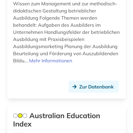
Wissen zum Management und zur methodisch-
informationskompetenz (1)
didaktischen Gestaltung betrieblicher
Ausbildung Folgende Themen werden
informationstechnologie (1)
behandelt: Aufgaben des Ausbilders im
Unternehmen Handlungsfelder der betrieblichen
informationswissenschaften (2)
Ausbildung mit Praxisbeispielen
ingenieurwissenschaften (3)
Ausbildungsmarketing Planung der Ausbildung
Beurteilung und Förderung von Auszubildenden
inklusion (1)
Bildu...
Mehr Informationen
inklusion &lt;soziologie&gt; (2)
integrierte gesamtschule (1)
Zur Datenbank
interkulturelle erziehung (3)
internationaler kreditmarkt (2)
Australian Education
internationaler vergleich (2)
Index
internet (1)