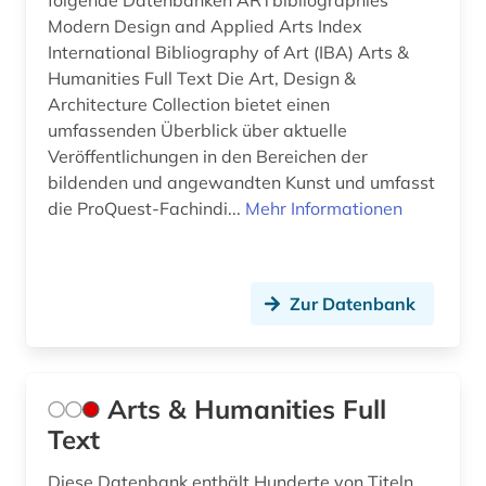
folgende Datenbanken ARTbibliographies
hochschul- und universitätswesen (1)
Modern Design and Applied Arts Index
International Bibliography of Art (IBA) Arts &
hochschuldidaktik (5)
Humanities Full Text Die Art, Design &
Architecture Collection bietet einen
hochschule (8)
umfassenden Überblick über aktuelle
Veröffentlichungen in den Bereichen der
hochschullehre (1)
bildenden und angewandten Kunst und umfasst
hochschulmanagement (1)
die ProQuest-Fachindi...
Mehr Informationen
hochschulorganisation (1)
hochschulpolitik (1)
Zur Datenbank
hochschulprofil (1)
hochschulpädagogik (1)
Arts & Humanities Full
hochschulschrift (2)
Text
hochschulschriften (1)
Diese Datenbank enthält Hunderte von Titeln