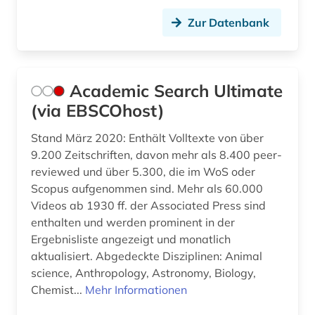
biologischer landbau (1)
Zur Datenbank
biowissenschaften (1)
book e (1)
botanik (1)
Academic Search Ultimate
(via EBSCOhost)
brief (1)
Stand März 2020: Enthält Volltexte von über
buch (1)
9.200 Zeitschriften, davon mehr als 8.400 peer-
reviewed und über 5.300, die im WoS oder
business (1)
Scopus aufgenommen sind. Mehr als 60.000
bücher (1)
Videos ab 1930 ff. der Associated Press sind
enthalten und werden prominent in der
chemie (11)
Ergebnisliste angezeigt und monatlich
aktualisiert. Abgedeckte Disziplinen: Animal
chemie fachdidaktik (1)
science, Anthropology, Astronomy, Biology,
china (3)
Chemist...
Mehr Informationen