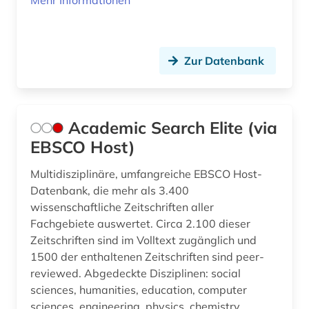
Mehr Informationen
Schweden (1)
bildarchiv (1)
Schweiz (2)
bildliche darstellung (1)
Zur Datenbank
Slowakei (3)
bildnis (1)
Suedostasien (1)
bildschirmspiel (1)
Academic Search Elite (via
Thueringen (1)
bildung (22)
EBSCO Host)
USA (3)
bildungschancen (1)
Multidisziplinäre, umfangreiche EBSCO Host-
Datenbank, die mehr als 3.400
bildungsfinanzierung (1)
wissenschaftliche Zeitschriften aller
bildungsforschung (15)
Fachgebiete auswertet. Circa 2.100 dieser
Zeitschriften sind im Volltext zugänglich und
bildungsgeschichte (2)
1500 der enthaltenen Zeitschriften sind peer-
reviewed. Abgedeckte Disziplinen: social
bildungsinstitutionen (1)
sciences, humanities, education, computer
sciences, engineering, physics, chemistry,
bildungsinvestition (1)