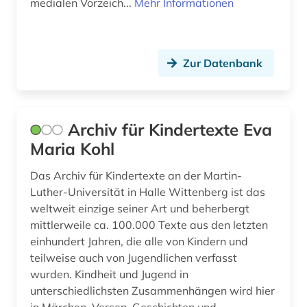
medialen Vorzeich...
Mehr Informationen
gender studies (3)
geografie (3)
geowissenschaften (3)
Zur Datenbank
gerichtsentscheidung (1)
gerichtshof (1)
Archiv für Kindertexte Eva
Maria Kohl
germanistik (3)
Das Archiv für Kindertexte an der Martin-
geschichte (13)
Luther-Universität in Halle Wittenberg ist das
geschichte 1900-2000 (1)
weltweit einzige seiner Art und beherbergt
mittlerweile ca. 100.000 Texte aus den letzten
geschichte 1945- (1)
einhundert Jahren, die alle von Kindern und
teilweise auch von Jugendlichen verfasst
geschichtsunterricht (1)
wurden. Kindheit und Jugend in
geschichtswissenschaft (1)
unterschiedlichsten Zusammenhängen wird hier