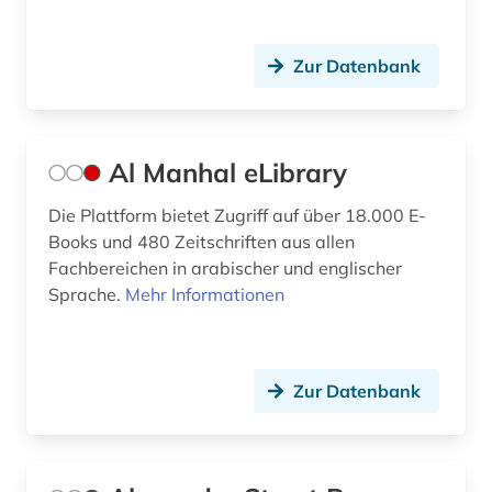
ebook (1)
economy (1)
Zur Datenbank
einführung (1)
elearning (1)
Al Manhal eLibrary
elektronische zeitschrift (10)
Die Plattform bietet Zugriff auf über 18.000 E-
elektronisches buch (62)
Books und 480 Zeitschriften aus allen
Fachbereichen in arabischer und englischer
elementarbildung (1)
Sprache.
Mehr Informationen
empirische pädagogik (1)
englischunterricht (1)
Zur Datenbank
entscheidungsammlung (1)
entwicklung (3)