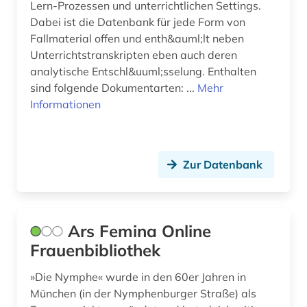
Lern-Prozessen und unterrichtlichen Settings.
globalisierung (4)
Dabei ist die Datenbank für jede Form von
Fallmaterial offen und enth&auml;lt neben
goethe (1)
Unterrichtstranskripten eben auch deren
grundschule (1)
analytische Entschl&uuml;sselung. Enthalten
sind folgende Dokumentarten: ...
Mehr
grundschulunterricht (1)
Informationen
gruppenspiel (1)
guangzhou (1)
Zur Datenbank
gymnasium (3)
gymnasium philanthopinum (1)
Ars Femina Online
handbuch (2)
Frauenbibliothek
handel (4)
»Die Nymphe« wurde in den 60er Jahren in
handicap (1)
München (in der Nymphenburger Straße) als