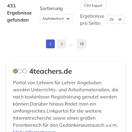
Israel (3)
431
CSV-Export
Sortierung
berufsoberschule (1)
Ergebnisse
Italien (1)
Ergebnisse
gefunden
berufspädagogik (1)
pro Seite:
Moldawien (1)
berufsschule (1)
Nordrhein-Westfalen (2)
1
2
…
18
berusbildungssystem (1)
Norwegen (1)
betriebswirtschaftslehre (1)
Oesterreich (3)
4teachers.de
bewegungsverhalten (1)
Osmanisches Reich (1)
bibliografie (18)
Portal von Lehrern für Lehrer Angeboten
Ostasien (1)
werden Unterrichts- und Arbeitsmaterialien, die
bibliographie (8)
nach kostenloser Registrierung genutzt werden
Polen (1)
können.Darüber hinaus findet man ein
bibliothek (1)
umfangreiches Linkportal für die weitere
Rheinland-Pfalz (2)
Internetrecherche sowie einen großen
bibliothekswissenschaften (2)
Sachsen (2)
Forenbereich für den Gedankenaustausch u.v.m.
biblische studien (1)