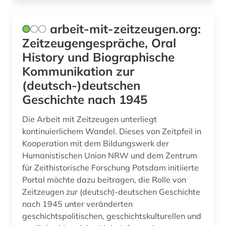
freie wohlfahrtspflege (1)
freilichtmuseum (1)
arbeit-mit-zeitzeugen.org:
Zeitzeugengespräche, Oral
friedenserziehung (1)
History und Biographische
fröbel (1)
Kommunikation zur
(deutsch-)deutschen
frühförderung (1)
Geschichte nach 1945
frühpädagogik (2)
Die Arbeit mit Zeitzeugen unterliegt
förderung (1)
kontinuierlichem Wandel. Dieses von Zeitpfeil in
Kooperation mit dem Bildungswerk der
förderungsprogramm (3)
Humanistischen Union NRW und dem Zentrum
für Zeithistorische Forschung Potsdam initiierte
gebärdensprache (1)
Portal möchte dazu beitragen, die Rolle von
geisteswissenschaften (35)
Zeitzeugen zur (deutsch)-deutschen Geschichte
nach 1945 unter veränderten
gender (3)
geschichtspolitischen, geschichtskulturellen und