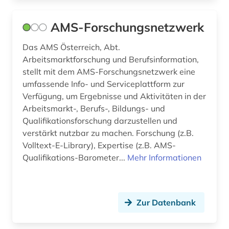
erwachsenenbildung (10)
AMS-Forschungsnetzwerk
erzieher (1)
Das AMS Österreich, Abt.
erziehung (13)
Arbeitsmarktforschung und Berufsinformation,
stellt mit dem AMS-Forschungsnetzwerk eine
erziehungsiwssenschaft (1)
umfassende Info- und Serviceplattform zur
erziehungspraxis (1)
Verfügung, um Ergebnisse und Aktivitäten in der
Arbeitsmarkt-, Berufs-, Bildungs- und
erziehungswesen (1)
Qualifikationsforschung darzustellen und
verstärkt nutzbar zu machen. Forschung (z.B.
erziehungswissenschaft (23)
Volltext-E-Library), Expertise (z.B. AMS-
erziehungswissenschaften (8)
Qualifikations-Barometer...
Mehr Informationen
erzählen (1)
europa (3)
Zur Datenbank
europäische gemeinschaft (1)