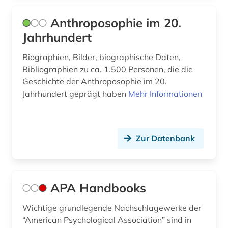
europäische gemeinschaften (1)
Anthroposophie im 20.
europäische geschichte (1)
Jahrhundert
europäische kultur (1)
Biographien, Bilder, biographische Daten,
Bibliographien zu ca. 1.500 Personen, die die
europäische union (6)
Geschichte der Anthroposophie im 20.
Jahrhundert geprägt haben
Mehr Informationen
evaluation (1)
evidenz-basierte medizin (1)
experimentelle archäologie (1)
Zur Datenbank
fachdidaktik (1)
fachoberschule (1)
APA Handbooks
fallstudiensammlung (1)
Wichtige grundlegende Nachschlagewerke der
familie (1)
“American Psychological Association” sind in