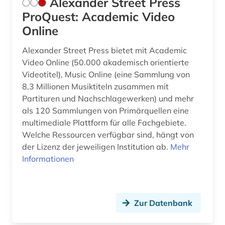
Alexander Street Press
entwicklungsforschung (1)
ProQuest: Academic Video
Online
entwicklungshilfe (1)
entwicklungsländer (2)
Alexander Street Press bietet mit Academic
Video Online (50.000 akademisch orientierte
entwicklungspolitik (1)
Videotitel), Music Online (eine Sammlung von
8,3 Millionen Musiktiteln zusammen mit
entwicklungstheorie (1)
Partituren und Nachschlagewerken) und mehr
als 120 Sammlungen von Primärquellen eine
entwicklungszusammenarbeit (2)
multimediale Plattform für alle Fachgebiete.
entwicklungsökonomie (1)
Welche Ressourcen verfügbar sind, hängt von
der Lizenz der jeweiligen Institution ab.
Mehr
enzyklopädie (2)
Informationen
ernst i. (1)
ernährung (1)
Zur Datenbank
erwachsenenausbildung (1)