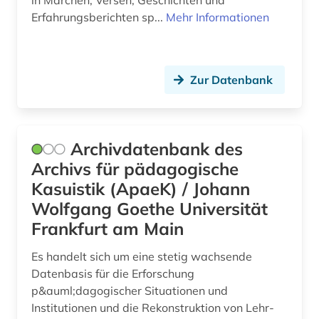
in Märchen, Versen, Geschichten und
geschlechterforschung (2)
Erfahrungsberichten sp...
Mehr Informationen
gesetz (2)
gesetze (1)
Zur Datenbank
gesundheit (4)
gesundheit &amp; ernährung (1)
Archivdatenbank des
gesundheitsberichterstattung (1)
Archivs für pädagogische
gesundheitsindikator (2)
Kasuistik (ApaeK) / Johann
Wolfgang Goethe Universität
gesundheitswesen (4)
Frankfurt am Main
gewalt (1)
Es handelt sich um eine stetig wachsende
gewalttätigkeit (1)
Datenbasis für die Erforschung
p&auml;dagogischer Situationen und
globales lernen (1)
Institutionen und die Rekonstruktion von Lehr-