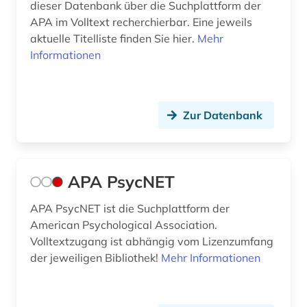
dieser Datenbank über die Suchplattform der
familienrecht (1)
APA im Volltext recherchierbar. Eine jeweils
aktuelle Titelliste finden Sie hier.
Mehr
feminismus (2)
Informationen
fernstudium (1)
fernunterricht (1)
Zur Datenbank
fid erziehungswissenschaft und
bildungsforschung (1)
fid nordeuropa (1)
APA PsycNET
film (2)
APA PsycNET ist die Suchplattform der
American Psychological Association.
filmwissenschaft (2)
Volltextzugang ist abhängig vom Lizenzumfang
finance (1)
der jeweiligen Bibliothek!
Mehr Informationen
finanzwirtschaft (4)