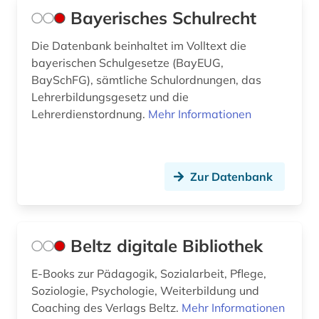
Bayerisches Schulrecht
jugend (2)
Die Datenbank beinhaltet im Volltext die
jugendarbeit (1)
bayerischen Schulgesetze (BayEUG,
BaySchFG), sämtliche Schulordnungen, das
jugendbuch (1)
Lehrerbildungsgesetz und die
jugendforschung (1)
Lehrerdienstordnung.
Mehr Informationen
jugendhilfe (4)
jugendhilferecht (1)
Zur Datenbank
jugendlicher (1)
jugendliteratur (4)
Beltz digitale Bibliothek
jugendmedien (1)
E-Books zur Pädagogik, Sozialarbeit, Pflege,
jugendpolitik (1)
Soziologie, Psychologie, Weiterbildung und
Coaching des Verlags Beltz.
Mehr Informationen
karriereratgeber (1)