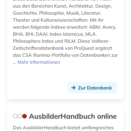
aus den Bereichen Kunst, Architektur, Design,
hochschulunterricht (3)
Geschichte, Philosophie, Musik, Literatur,
hochschulwesen (2)
Theater und Kulturwissenschaften. Mit ihr
werden folgende Indexe erweitert: ABM, Avery,
hort (1)
BHA, BHI, DAAI, Index Islamicus, MLA,
Philosophers Index und RILM. Diese Volltext-
humanitäre hilfe (1)
Zeitschriftendatenbank von ProQuest ergänzt
das CSA Illumina-Portfolio von Datenbanken zur
hörbuch (1)
...
Mehr Informationen
iea (1)
immigration (1)
Zur Datenbank
indien (1)
indikator (1)
AusbilderHandbuch online
indologie (1)
informatik (3)
Das AusbilderHandbuch bietet umfangreiches