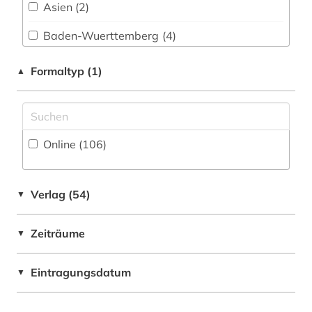
Museumswesen (27)
Asien (2)
berlin (1)
Baden-Wuerttemberg (4)
beruf (1)
Bayern (4)
Formaltyp (1)
▲
berufliche arbeit (1)
Byzantinisches Reich (1)
berufliche fortbildung (4)
China (6)
berufliches gymnasium (1)
Online (106
)
Deutschland (68)
berufsaufbauschule (1)
Deutschland (DDR) (1)
berufsausbildung (2)
Verlag (54)
▼
Europa (8)
berufsbildende schule (1)
Zeiträume
▼
Griechenland (Altertum) (1)
berufsbildung (5)
Großbritannien (2)
Eintragungsdatum
▼
berufsfachschule (1)
Hessen (1)
berufsforschung (1)