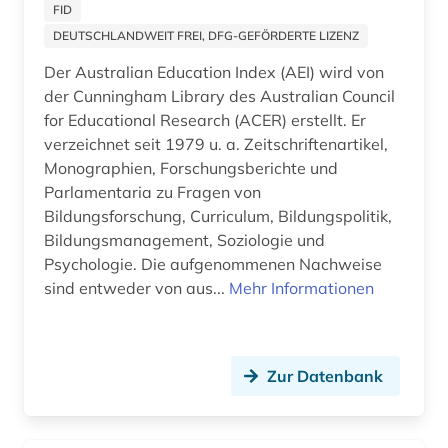
FID
irak (1)
DEUTSCHLANDWEIT FREI, DFG-GEFÖRDERTE LIZENZ
Der Australian Education Index (AEI) wird von
islamische studien (1)
der Cunningham Library des Australian Council
islamwissenschaft (1)
for Educational Research (ACER) erstellt. Er
verzeichnet seit 1979 u. a. Zeitschriftenartikel,
italien (1)
Monographien, Forschungsberichte und
Parlamentaria zu Fragen von
jahrbuch (4)
Bildungsforschung, Curriculum, Bildungspolitik,
jahresbericht (3)
Bildungsmanagement, Soziologie und
Psychologie. Die aufgenommenen Nachweise
japanologie (1)
sind entweder von aus...
Mehr Informationen
judaica (1)
judaistik (1)
Zur Datenbank
juden (2)
judentum (3)