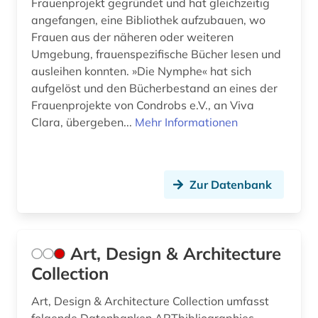
Frauenprojekt gegründet und hat gleichzeitig
hauptschule (2)
angefangen, eine Bibliothek aufzubauen, wo
Frauen aus der näheren oder weiteren
hebräisch (1)
Umgebung, frauenspezifische Bücher lesen und
ausleihen konnten. »Die Nymphe« hat sich
heilberuf (1)
aufgelöst und den Bücherbestand an eines der
heilerziehung (1)
Frauenprojekte von Condrobs e.V., an Viva
Clara, übergeben...
Mehr Informationen
heilpädagogik (1)
heim (1)
Zur Datenbank
heimunterbringung (1)
herzog (1)
hessen (3)
Art, Design & Architecture
Collection
historische bildungsforschung (1)
Art, Design & Architecture Collection umfasst
historische persönlichkeit (1)