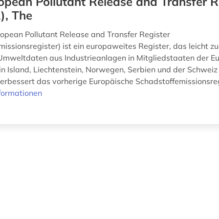
opean Pollutant Release and Transfer R
), The
opean Pollutant Release and Transfer Register
issionsregister) ist ein europaweites Register, das leicht z
Umweltdaten aus Industrieanlagen in Mitgliedstaaten der E
in Island, Liechtenstein, Norwegen, Serbien und der Schweiz 
verbessert das vorherige Europäische Schadstoffemissionsreg
formationen