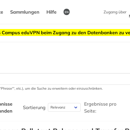
te
Sammlungen
Hilfe
Zugang über
EN
des Campus eduVPN beim Zugang zu den Datenbanken zu v
 '"Phrase"', etc.), um die Suche zu erweitern oder einzuschränken.
bnisse
Ergebnisse pro
Sortierung
unden
Seite: