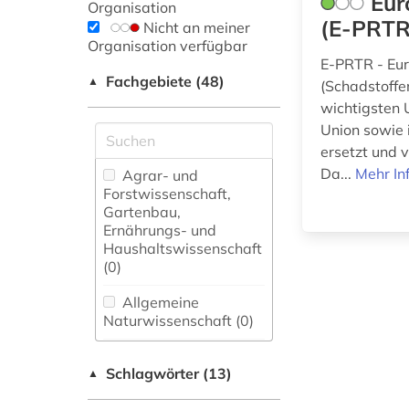
Eur
Organisation
(E-PRTR
Nicht an meiner
Organisation verfügbar
E-PRTR - Eur
Fachgebiete (48)
▲
(Schadstoffem
wichtigsten 
Union sowie 
ersetzt und 
Da...
Mehr In
Agrar- und
Forstwissenschaft,
Gartenbau,
Ernährungs- und
Haushaltswissenschaft
(0)
Allgemeine
Naturwissenschaft (0)
Allgemeine und
Schlagwörter (13)
fachübergreifende
▲
Datenbanken (0)