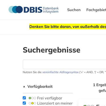
Suchen
Fachgebie
Denken Sie bitte daran, von außerhalb 
Suchergebnisse
Nutzen Sie die
vereinfachte Abfragesyntax
('+' = AND, '|' = OR,
1 Erge
Verfügbarkeit
▲
gef
Frei verfügbar
Lizenziert an meiner