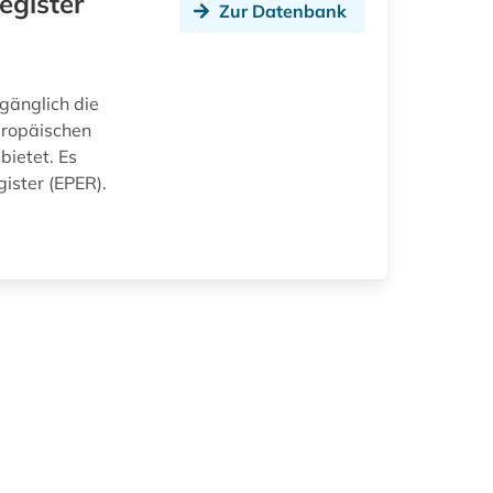
egister
Zur Datenbank
ugänglich die
uropäischen
bietet. Es
ister (EPER).