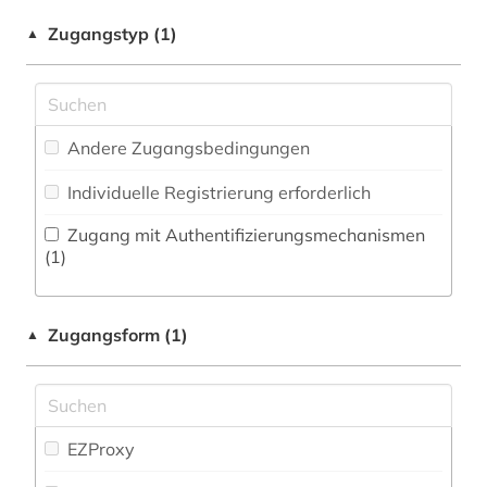
ethik (1)
Limnologie (0)
(10
)
Zugangstyp (1)
▲
fid asien (2)
Maschinenbau (0)
Zeitung (0
)
fid religionswissenschaft (1)
Mathematik (0)
Zeitungs-, Zeitschriftenbibliographie (0
)
fid religionswissenschaft (1)
Medien- und Kommunikationswissenschaften,
Andere Zugangsbedingungen
Kommunikationsdesign (0)
frieden (1)
Individuelle Registrierung erforderlich
Medizin (0)
friedensethik (1)
Zugang mit Authentifizierungsmechanismen
Militärwissenschaft (1)
(1)
friedensforschung (1)
Musikwissenschaft (1)
geologie (1)
Zugangsform (1)
▲
Natur- und Umweltschutz (0)
geschichte (4)
Pädagogik (0)
handbuch (1)
Philosophie (5)
EZProxy
hebraistik (1)
Physik (0)