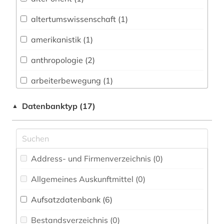
Vermessungswesen (0)
altertumswissenschaft (1)
Australien, Neuseeland (0)
amerikanistik (1)
Biologie, Biotechnologie (0)
anthropologie (2)
Buch- und Bibliothekswesen,
Informationswissenschaft (0)
arbeiterbewegung (1)
Chemie und Pharmazie (0)
archäologie (1)
Datenbanktyp (17)
▲
Elektrotechnik, Elektronik, Nachrichtentechnik
asien-afrika-wissenschaft (1)
(0)
ausbildung (1)
Energietechnik (0)
Address- und Firmenverzeichnis (0
)
behinderung (1)
Ethnologie (0)
Allgemeines Auskunftmittel (0
)
betriebswirtschaftslehre (1)
Geochemie und Geophysik (0)
Aufsatzdatenbank (6
)
bibel (1)
Geographie (0)
Bestandsverzeichnis (0
)