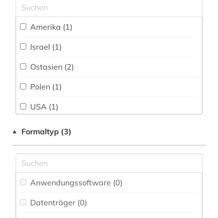
kommentar (1)
Wirtschaftswissenschaften (1)
Wissenschaftskunde, Forschung, Hochschul-,
konfliktforschung (1)
Amerika (1)
Museumswesen (1)
kultur (1)
Israel (1)
kulturwissenschaften (1)
Ostasien (2)
kunst (2)
Polen (1)
lexikon (2)
USA (1)
literatur (1)
Formaltyp (3)
▲
literaturwissenschaft (1)
migrationsstudien (1)
Anwendungssoftware (0
)
militärgeschichte (1)
Datenträger (0
)
mittelalter (1)