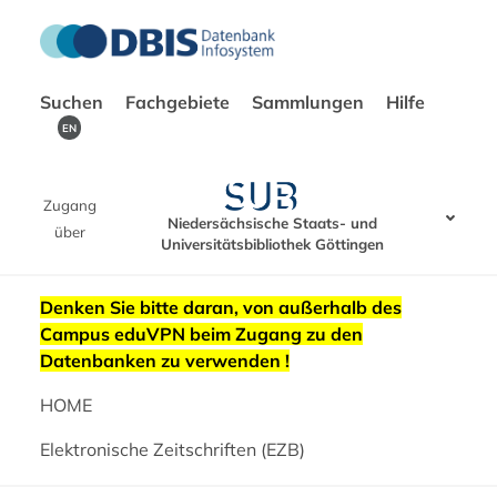
Suchen
Fachgebiete
Sammlungen
Hilfe
EN
Zugang
Niedersächsische Staats- und
über
Universitätsbibliothek Göttingen
Denken Sie bitte daran, von außerhalb des
Campus eduVPN beim Zugang zu den
Datenbanken zu verwenden !
HOME
Elektronische Zeitschriften (EZB)