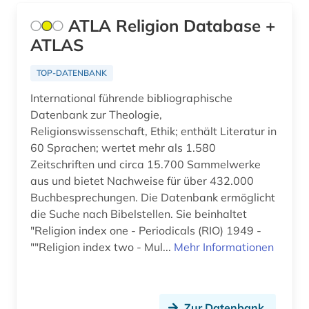
religionswissenschaft (40)
ATLA Religion Database +
science-fiction-studien (1)
ATLAS
semitistik (1)
TOP-DATENBANK
sinologie (2)
International führende bibliographische
Datenbank zur Theologie,
sklaverei (1)
Religionswissenschaft, Ethik; enthält Literatur in
60 Sprachen; wertet mehr als 1.580
sozialwissenschaften (1)
Zeitschriften und circa 15.700 Sammelwerke
sprache (2)
aus und bietet Nachweise für über 432.000
Buchbesprechungen. Die Datenbank ermöglicht
studien des 18. jahrhunderts (1)
die Suche nach Bibelstellen. Sie beinhaltet
"Religion index one - Periodicals (RIO) 1949 -
theologie (24)
""Religion index two - Mul...
Mehr Informationen
vorderasiatische archäologie (1)
wissenschaftskunde, informations-, buch- und
bibliothekswesen, handschriftenkunde (1)
Zur Datenbank