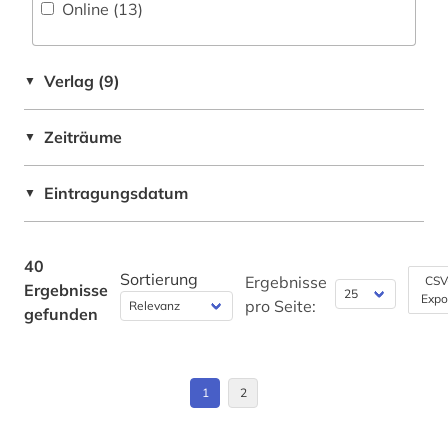
Online (13
)
mittelalterstudien (1)
musikwissenschaft (1)
Verlag (9)
▼
nachschlagewerk (1)
philologie (1)
Zeiträume
▼
philosophie (4)
Eintragungsdatum
▼
polen (1)
postkoloniale studien (1)
40
Sortierung
Ergebnisse
CSV
Ergebnisse
psychologie (1)
Expo
pro Seite:
gefunden
reformation (1)
religion (3)
1
2
religionssoziologie (1)