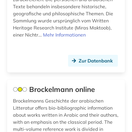
judentum (4)
Texte behandeln insbesondere historische,
geografische und philosophische Themen. Die
jüdische religion (2)
Sammlung wurde ursprünglich vom Written
Heritage Research Institute (Miras Maktoob),
kanon (1)
einer Nichtr...
Mehr Informationen
katalog (3)
kolonialismus (1)
Zur Datenbank
konkordanz (1)
koran (1)
Brockelmann online
kreuzfahrerstaaten (1)
Brockelmanns Geschichte der arabischen
kulturwissenschaften (1)
Litteratur offers bio-bibliographic information
kunst (1)
about works written in Arabic and their authors,
with an emphasis on the classical period. The
kurden (1)
multi-volume reference work is divided in