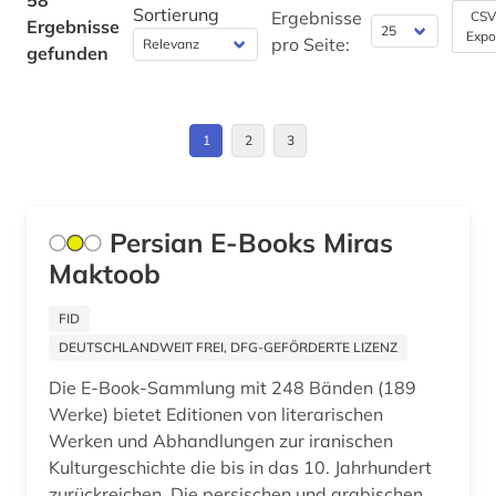
58
Sortierung
islamische architektur (2)
Ergebnisse
CSV
Ergebnisse
Expo
Zypern (1)
pro Seite:
gefunden
islamische kunst (3)
islamwissenschaft (13)
1
2
3
islamwissenschaften (3)
israel (2)
Persian E-Books Miras
japanologie (1)
Maktoob
japanstudien (1)
FID
jordanien (1)
DEUTSCHLANDWEIT FREI, DFG-GEFÖRDERTE LIZENZ
judaismus (2)
Die E-Book-Sammlung mit 248 Bänden (189
Werke) bietet Editionen von literarischen
judaistik (1)
Werken und Abhandlungen zur iranischen
Kulturgeschichte die bis in das 10. Jahrhundert
juden (2)
zurückreichen. Die persischen und arabischen