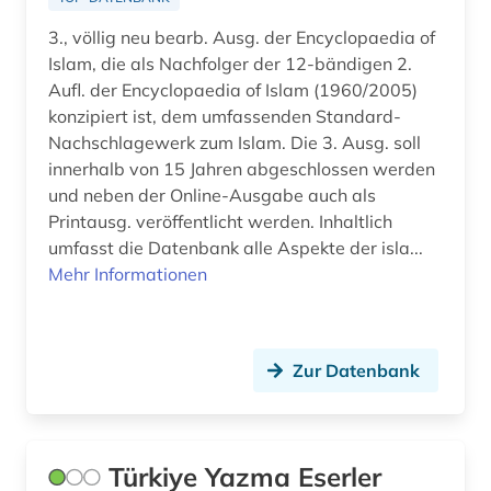
römisches reich (1)
3., völlig neu bearb. Ausg. der Encyclopaedia of
Islam, die als Nachfolger der 12-bändigen 2.
sinologie (1)
Aufl. der Encyclopaedia of Islam (1960/2005)
konzipiert ist, dem umfassenden Standard-
sowjetunion (1)
Nachschlagewerk zum Islam. Die 3. Ausg. soll
innerhalb von 15 Jahren abgeschlossen werden
sozialwissenschaft (1)
und neben der Online-Ausgabe auch als
sozialwissenschaften (1)
Printausg. veröffentlicht werden. Inhaltlich
umfasst die Datenbank alle Aspekte der isla...
syrien (1)
Mehr Informationen
südasien (9)
südostasien (1)
Zur Datenbank
theologie (1)
turkologie (9)
Türkiye Yazma Eserler
turkspra (1)