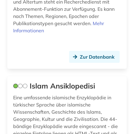
und Altertum steht ein Recherchedienst mit
Abonnement-Funktion zur Verfügung. Es kann
zeischrift (1)
nach Themen, Regionen, Epochen oder
Publikationstypen gesucht werden.
Mehr
zeitschrift (2)
Informationen
zeitschriftenaufsatz (1)
zentralasien (8)
Zur Datenbank
ägypten (4)
östliche philosophie (1)
Islam Ansiklopedisi
Eine umfassende islamische Enzyklopädie in
türkischer Sprache über islamische
Wissenschaften, Geschichte des Islams,
Geographie, Kultur und die Zivilisation. Die 44-
bändige Enzyklopädie wurde eingescannt - die
einzelne Einträge liegen als HTML-Text und als