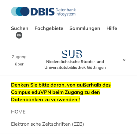
Suchen
Fachgebiete
Sammlungen
Hilfe
EN
Zugang
Niedersächsische Staats- und
über
Universitätsbibliothek Göttingen
Denken Sie bitte daran, von außerhalb des
Campus eduVPN beim Zugang zu den
Datenbanken zu verwenden !
HOME
Elektronische Zeitschriften (EZB)