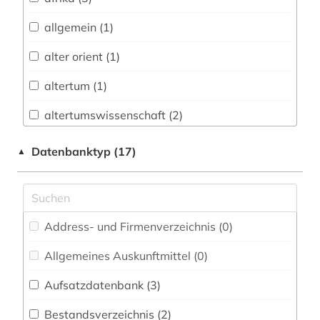
Vermessungswesen (0)
allgemein (1)
Australien, Neuseeland (0)
alter orient (1)
Biologie, Biotechnologie (0)
altertum (1)
Buch- und Bibliothekswesen,
Informationswissenschaft (2)
altertumswissenschaft (2)
Chemie und Pharmazie (0)
altes testament (1)
Datenbanktyp (17)
▲
Elektrotechnik, Elektronik, Nachrichtentechnik
anthologie (1)
(0)
antike (2)
Energietechnik (0)
Address- und Firmenverzeichnis (0
)
arabisch (16)
Ethnologie (7)
Allgemeines Auskunftmittel (0
)
arabische literatur (3)
Geochemie und Geophysik (0)
Aufsatzdatenbank (3
)
arabische schrift (1)
Geographie (1)
Bestandsverzeichnis (2
)