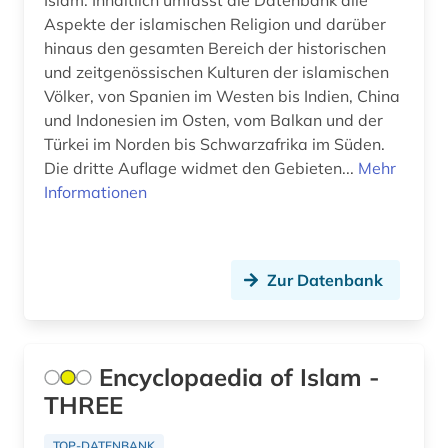
Islam. Inhaltlich umfasst die Datenbank alle
Aspekte der islamischen Religion und darüber
philosophie (1)
hinaus den gesamten Bereich der historischen
plakat (1)
und zeitgenössischen Kulturen der islamischen
Völker, von Spanien im Westen bis Indien, China
politikwissenschaft (1)
und Indonesien im Osten, vom Balkan und der
Türkei im Norden bis Schwarzafrika im Süden.
populärkultur (1)
Die dritte Auflage widmet den Gebieten...
Mehr
Informationen
postkarte (1)
quelle (9)
qumrantexte (5)
Zur Datenbank
regest (1)
religion (2)
Encyclopaedia of Islam -
revolution (1)
THREE
russland (2)
TOP-DATENBANK