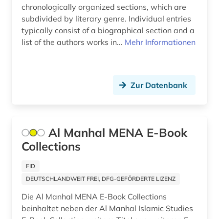
chronologically organized sections, which are
kurdisch (1)
subdivided by literary genre. Individual entries
typically consist of a biographical section and a
kurdistan (1)
list of the authors works in...
Mehr Informationen
lehrrede (1)
libanon (2)
Zur Datenbank
lied (1)
limondjian (1)
Al Manhal MENA E-Book
literatur (2)
Collections
literaturgeschichte (1)
FID
literaturwissenschaft (2)
DEUTSCHLANDWEIT FREI, DFG-GEFÖRDERTE LIZENZ
maghreb-studien (1)
Die Al Manhal MENA E-Book Collections
beinhaltet neben der Al Manhal Islamic Studies
manuskript (1)