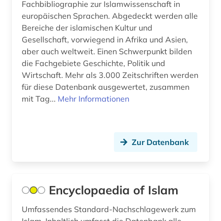
Fachbibliographie zur Islamwissenschaft in
naher osten (15)
europäischen Sprachen. Abgedeckt werden alle
Bereiche der islamischen Kultur und
nordafrika (2)
Gesellschaft, vorwiegend in Afrika und Asien,
aber auch weltweit. Einen Schwerpunkt bilden
orient (3)
die Fachgebiete Geschichte, Politik und
orientalische handschriftenkunde (1)
Wirtschaft. Mehr als 3.000 Zeitschriften werden
für diese Datenbank ausgewertet, zusammen
orientalistik (58)
mit Tag...
Mehr Informationen
osmanisch (1)
osmanisches reich (3)
Zur Datenbank
ostasien (2)
palästina (1)
Encyclopaedia of Islam
persien (1)
Umfassendes Standard-Nachschlagewerk zum
persisch (8)