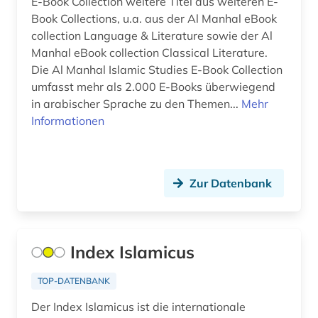
E-Book Collection weitere Titel aus weiteren E-
medizingeschichte (1)
Book Collections, u.a. aus der Al Manhal eBook
collection Language & Literature sowie der Al
mena-region (1)
Manhal eBook collection Classical Literature.
Die Al Manhal Islamic Studies E-Book Collection
mittelasien (5)
umfasst mehr als 2.000 E-Books überwiegend
in arabischer Sprache zu den Themen...
Mehr
mittelasien (1)
Informationen
mittelasien <gus> (1)
mittelasien gus (1)
Zur Datenbank
mittelmeerraum (1)
mittlerer osten (1)
Index Islamicus
musikaufnahme (1)
musikhandschrift (1)
TOP-DATENBANK
Der Index Islamicus ist die internationale
märchen (1)