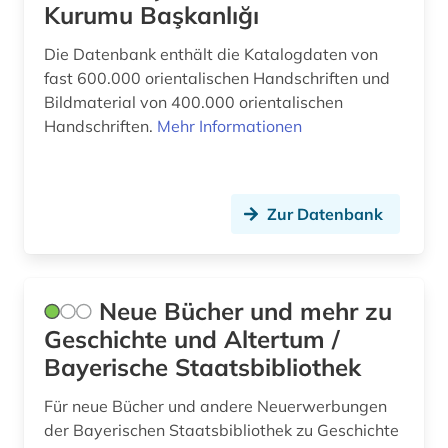
Kurumu Başkanlığı
turksprachen (7)
Die Datenbank enthält die Katalogdaten von
türkei (5)
fast 600.000 orientalischen Handschriften und
Bildmaterial von 400.000 orientalischen
türkisch (1)
Handschriften.
Mehr Informationen
video (1)
vordere orient (1)
Zur Datenbank
vorderer orient (1)
vorislamisch (1)
Neue Bücher und mehr zu
westasien (2)
Geschichte und Altertum /
Bayerische Staatsbibliothek
witschaftswissenschaften (1)
wörterbuch (10)
Für neue Bücher und andere Neuerwerbungen
der Bayerischen Staatsbibliothek zu Geschichte
ya (1)