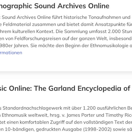
nographic Sound Archives Online
 Sound Archives Online führt historische Tonaufnahmen und
 Feldmaterial zusammen und bietet damit Ansatzpunkte fü
 ihrem kulturellen Kontext. Die Sammlung umfasst 2.000 Stu
 von Feldforschungsreisen auf der ganzen Welt, insbesond
980er Jahren. Sie möchte den Beginn der Ethnomusikologie al
ormationen
ic Online: The Garland Encyclopedia of
 Standardnachschlagewerk mit über 1.200 ausführlichen Be
n Ethnomusik weltweit, hrsg. v. James Porter und Timothy Rice
et einen komfortablen Zugriff auf den vollständigen Text de
en 10-bändigen, gedruckten Ausgabe (1998-2002) sowie sä