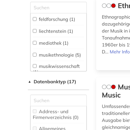
Eth
Allgemeine und
vergleichende Sprach-
Ethnographic
und
feldforschung (1)
Literaturwissenschaft.
dazugehörige
Indogermanistik.
der Musik in
liechtenstein (1)
Außereuropäische
Tonaufnahmen
Sprachen und
mediothek (1)
1960er bis 1
Literaturen (0)
D...
Mehr Inf
musikethnologie (5)
Anglistik.
Amerikanistik (0)
musikwissenschaft
(1)
Archäologie (0)
Datenbanktyp (17)
▲
primärquelle (1)
Mus
Architektur,
Bauingenieur- und
Music
schallaufzeichnung
Vermessungswesen (0)
(1)
Umfassendes
Australien,
Address- und
volksmusik (2)
traditionelle
Neuseeland (0)
Firmenverzeichnis (0
)
Ausgabe biet
volkstanz (1)
Biologie,
gleichnamig
Allgemeines