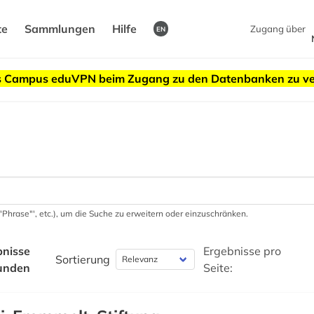
te
Sammlungen
Hilfe
Zugang über
EN
des Campus eduVPN beim Zugang zu den Datenbanken zu v
 '"Phrase"', etc.), um die Suche zu erweitern oder einzuschränken.
bnisse
Ergebnisse pro
Sortierung
unden
Seite: