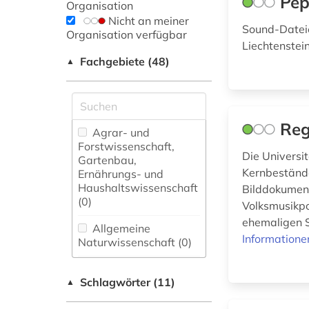
Pep
Organisation
Nicht an meiner
Sound-Dateie
Organisation verfügbar
Liechtenstei
Fachgebiete (48)
▲
Reg
Agrar- und
Forstwissenschaft,
Die Universi
Gartenbau,
Kernbestände
Ernährungs- und
Haushaltswissenschaft
Bilddokument
(0)
Volksmusikpo
ehemaligen S
Allgemeine
Informatione
Naturwissenschaft (0)
Allgemeine und
Schlagwörter (11)
fachübergreifende
▲
Datenbanken (0)