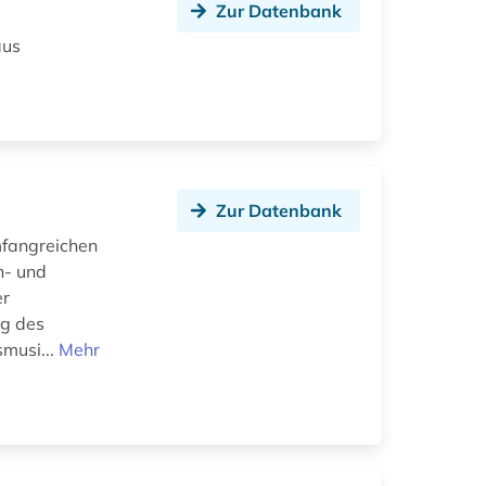
Zur Datenbank
aus
Zur Datenbank
mfangreichen
n- und
er
ng des
smusi...
Mehr