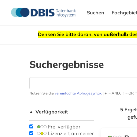
Suchen
Fachgebie
Denken Sie bitte daran, von außerhalb 
Suchergebnisse
Nutzen Sie die
vereinfachte Abfragesyntax
('+' = AND, '|' = OR,
5 Erge
Verfügbarkeit
▲
gef
Frei verfügbar
Lizenziert an meiner