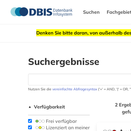
Suchen
Fachgebie
Denken Sie bitte daran, von außerhalb 
Suchergebnisse
Nutzen Sie die
vereinfachte Abfragesyntax
('+' = AND, '|' = OR,
2 Erge
Verfügbarkeit
▲
gef
Frei verfügbar
Lizenziert an meiner