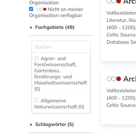
Arc
Organisation
Nicht an meiner
Volltextdate
Organisation verfügbar
Literatur, li
Fachgebiete (48)
(400 - 1200)
▲
Celtic Sourc
Database Sea
Agrar- und
Forstwissenschaft,
Gartenbau,
Ernährungs- und
Arc
Haushaltswissenschaft
(0)
Volltextdate
(400 - 1200)
Allgemeine
Celtic Sourc
Naturwissenschaft (0)
Allgemeine und
Schlagwörter (5)
fachübergreifende
▲
Datenbanken (0)