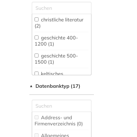
Allgemeine und
vergleichende Sprach-
und
christliche literatur
Literaturwissenschaft.
(2)
Indogermanistik.
Außereuropäische
geschichte 400-
Sprachen und
1200 (1)
Literaturen (0)
geschichte 500-
Anglistik.
1500 (1)
Amerikanistik (0)
keltisches
sprachgebiet (2)
Archäologie (0)
Datenbanktyp (17)
▲
Architektur,
mittellatein (2)
Bauingenieur- und
Vermessungswesen (0)
Australien,
Address- und
Neuseeland (0)
Firmenverzeichnis (0
)
Biologie,
Allgemeines