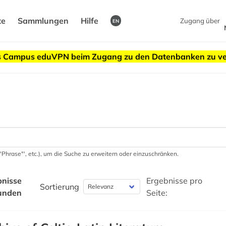
te
Sammlungen
Hilfe
Zugang über
EN
des Campus eduVPN beim Zugang zu den Datenbanken zu v
 '"Phrase"', etc.), um die Suche zu erweitern oder einzuschränken.
bnisse
Ergebnisse pro
Sortierung
unden
Seite: