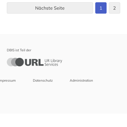
Nächste Seite
1
2
DBIS ist Teil der
Impressum
Datenschutz
Administration