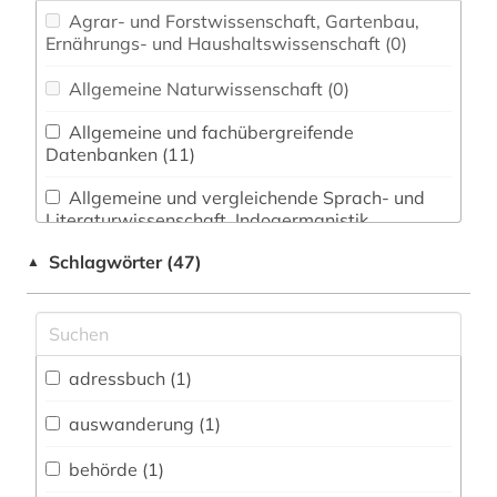
Agrar- und Forstwissenschaft, Gartenbau,
Ernährungs- und Haushaltswissenschaft (0)
Allgemeine Naturwissenschaft (0)
Allgemeine und fachübergreifende
Datenbanken (11)
Allgemeine und vergleichende Sprach- und
Literaturwissenschaft. Indogermanistik.
Außereuropäische Sprachen und Literaturen (1)
Schlagwörter (47)
▲
Anglistik. Amerikanistik (0)
Archäologie (2)
Architektur, Bauingenieur- und
adressbuch (1)
Vermessungswesen (0)
auswanderung (1)
Australien, Neuseeland (0)
behörde (1)
Biologie, Biotechnologie (0)