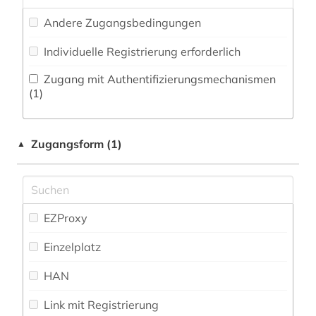
landesrecht (1)
Medien- und Kommunikationswissenschaften,
Andere Zugangsbedingungen
Kommunikationsdesign (1)
luftbild (1)
Individuelle Registrierung erforderlich
Medizin (0)
museum (2)
Zugang mit Authentifizierungsmechanismen
Militärwissenschaft (0)
(1)
museum für kunst und gewerbe (1)
Musikwissenschaft (0)
nachschlagewerk (2)
Zugangsform (1)
▲
Natur- und Umweltschutz (0)
quelle (2)
Pädagogik (0)
recht (1)
Philosophie (0)
EZProxy
rechtsprechung (1)
Physik (0)
Einzelplatz
regionalbibliografie (2)
Politologie (1)
HAN
restitution (2)
Psychologie (0)
Link mit Registrierung
richard dehmel (1)