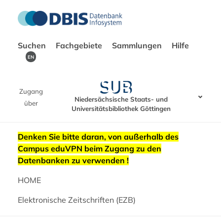
Suchen
Fachgebiete
Sammlungen
Hilfe
EN
Zugang
Niedersächsische Staats- und
über
Universitätsbibliothek Göttingen
Denken Sie bitte daran, von außerhalb des
Campus eduVPN beim Zugang zu den
Datenbanken zu verwenden !
HOME
Elektronische Zeitschriften (EZB)