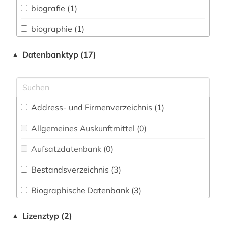
biografie (1)
Buch- und Bibliothekswesen,
Informationswissenschaft (0)
biographie (1)
Chemie und Pharmazie (0)
bremen (2)
Datenbanktyp (17)
▲
Elektrotechnik, Elektronik, Nachrichtentechnik
digital humanities (1)
(0)
dänemark (1)
Energietechnik (0)
Address- und Firmenverzeichnis (1
)
edition (1)
Ethnologie (1)
Allgemeines Auskunftmittel (0
)
emigration (2)
Geochemie und Geophysik (0)
Aufsatzdatenbank (0
)
enzyklopädie (1)
Geographie (2)
Bestandsverzeichnis (3
)
fotografie (1)
Geowissenschaften (0)
Biographische Datenbank (3
)
fotografische sammlung (1)
Germanistik. Niederlandistik. Skandinavistik
(1)
Buchhandelsverzeichnis (0
)
frau (1)
Lizenztyp (2)
▲