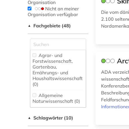
Ski
Organisation
Nicht an meiner
Die vom däni
Organisation verfügbar
2.100 selten
Fachgebiete (48)
Nordamerika,
▲
Agrar- und
Arc
Forstwissenschaft,
Gartenbau,
ADA verzeich
Ernährungs- und
Haushaltswissenschaft
wissenschaft
(0)
Konferenzber
Beschreibung
Allgemeine
Feldforschun
Naturwissenschaft (0)
Informatione
Allgemeine und
Schlagwörter (10)
fachübergreifende
▲
Datenbanken (0)