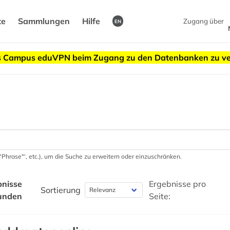
te
Sammlungen
Hilfe
Zugang über
EN
des Campus eduVPN beim Zugang zu den Datenbanken zu v
 '"Phrase"', etc.), um die Suche zu erweitern oder einzuschränken.
bnisse
Ergebnisse pro
Sortierung
unden
Seite: