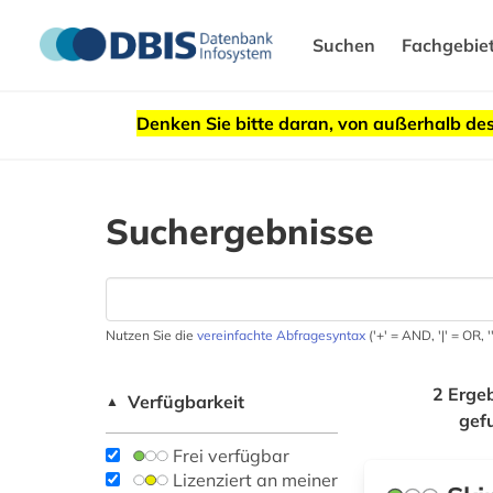
Suchen
Fachgebie
Denken Sie bitte daran, von außerhalb 
Suchergebnisse
Nutzen Sie die
vereinfachte Abfragesyntax
('+' = AND, '|' = OR,
2 Erge
Verfügbarkeit
▲
gef
Frei verfügbar
Lizenziert an meiner