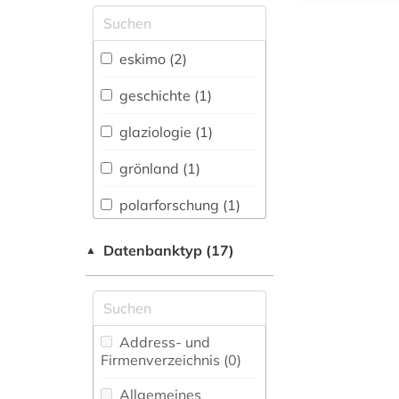
Allgemeine und
vergleichende Sprach-
und
eskimo (2)
Literaturwissenschaft.
Indogermanistik.
geschichte (1)
Außereuropäische
Sprachen und
glaziologie (1)
Literaturen (0)
grönland (1)
Anglistik.
Amerikanistik (0)
polarforschung (1)
Archäologie (0)
sibirien (1)
Datenbanktyp (17)
▲
Architektur,
skandinavien (1)
Bauingenieur- und
Vermessungswesen (0)
tracht (1)
Australien,
Address- und
umweltforschung (1)
Neuseeland (0)
Firmenverzeichnis (0
)
usa (1)
Biologie,
Allgemeines