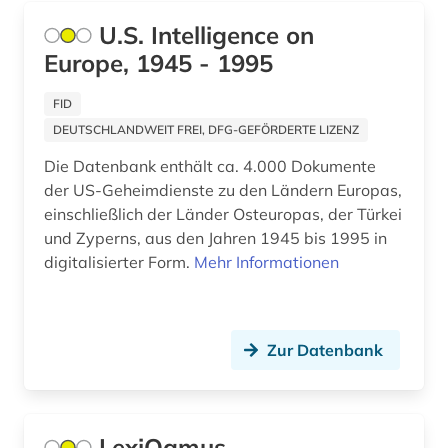
Osteuropa (2)
U.S. Intelligence on
manuskript (1)
Europe, 1945 - 1995
Ostmitteleuropa (1)
mathematik (1)
Palaestina (6)
FID
musikhandschrift (1)
DEUTSCHLANDWEIT FREI, DFG-GEFÖRDERTE LIZENZ
Polen (1)
naher osten (4)
Die Datenbank enthält ca. 4.000 Dokumente
Spanien (1)
der US-Geheimdienste zu den Ländern Europas,
nordafrika (1)
einschließlich der Länder Osteuropas, der Türkei
Suedostasien (1)
und Zyperns, aus den Jahren 1945 bis 1995 in
nordgriechenland (1)
digitalisierter Form.
Mehr Informationen
Suedosteuropa (4)
nordmazedonien (1)
Tschechische Republik (1)
orientalistik (6)
USA (1)
Zur Datenbank
ortsnamenkunde (1)
Ungarn (1)
osmanisch (3)
Zypern (2)
LexiQamus
osmanisches reich (8)