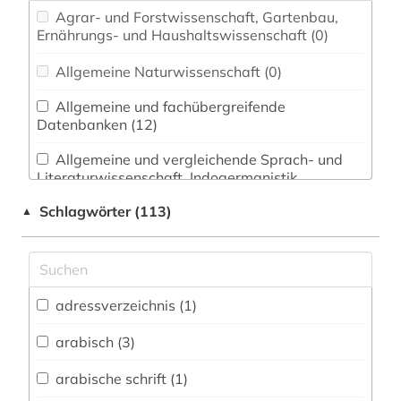
Agrar- und Forstwissenschaft, Gartenbau,
Ernährungs- und Haushaltswissenschaft (0)
Allgemeine Naturwissenschaft (0)
Allgemeine und fachübergreifende
Datenbanken (12)
Allgemeine und vergleichende Sprach- und
Literaturwissenschaft. Indogermanistik.
Außereuropäische Sprachen und Literaturen (9)
Schlagwörter (113)
▲
Anglistik. Amerikanistik (0)
Archäologie (1)
Architektur, Bauingenieur- und
adressverzeichnis (1)
Vermessungswesen (1)
arabisch (3)
Australien, Neuseeland (0)
arabische schrift (1)
Biologie, Biotechnologie (0)