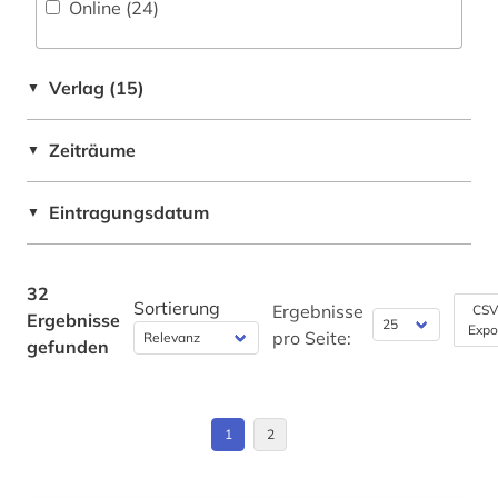
Online (24
)
Deutschland (1)
kulturwissenschaften (1)
Europa (3)
kunstgeschichte (1)
Verlag (15)
▼
Frankreich (1)
levante (1)
Zeiträume
▼
Großbritannien (1)
lexikon (1)
Israel (4)
Eintragungsdatum
▼
libanon (1)
Italien (1)
lied (1)
Korea (1)
32
Sortierung
limondjian (1)
Ergebnisse
CSV
Ergebnisse
Expo
Makedonien (1)
pro Seite:
gefunden
literatur (1)
Oesterreich (1)
literaturgeschichte (1)
Osmanisches Reich (9)
1
2
maghreb-studien (1)
Ostasien (1)
makedonien (landschaft) (1)