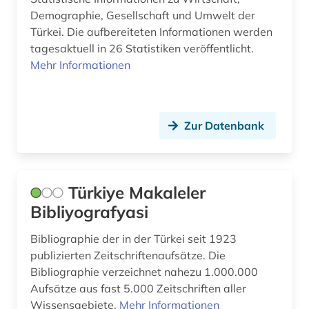
türkische sprachen und literaturen (1)
Demographie, Gesellschaft und Umwelt der
unternehmen (1)
Türkei. Die aufbereiteten Informationen werden
tagesaktuell in 26 Statistiken veröffentlicht.
usa (1)
Mehr Informationen
vorderer orient (1)
wirtschaftswissenschaften (2)
Zur Datenbank
wissenschaftslehre (1)
wörterbuch (4)
Türkiye Makaleler
zeitschrift (4)
Bibliyografyasi
zeitschriftenaufsatz (3)
Bibliographie der in der Türkei seit 1923
publizierten Zeitschriftenaufsätze. Die
ägypten (1)
Bibliographie verzeichnet nahezu 1.000.000
österreich-ungarn (1)
Aufsätze aus fast 5.000 Zeitschriften aller
Wissensgebiete.
Mehr Informationen