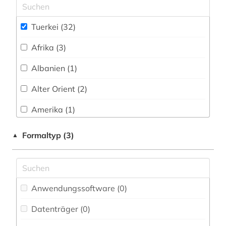
innenarchitektur (1)
Tuerkei (32)
internationale politik (1)
Afrika (3)
iranistik (1)
Albanien (1)
islam (3)
Alter Orient (2)
islamische staaten (1)
Amerika (1)
islamische theologie (1)
Asien (4)
Formaltyp (3)
▲
islamwissenschaft (1)
Bosnien-Herzegowina (1)
israel (2)
Bulgarien (1)
juden (1)
Anwendungssoftware (0
)
Byzantinisches Reich (1)
katalog (1)
Datenträger (0
)
China (1)
kultur (1)