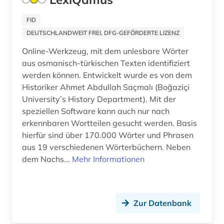
palästina (1)
FID
DEUTSCHLANDWEIT FREI, DFG-GEFÖRDERTE LIZENZ
persisch (2)
Online-Werkzeug, mit dem unlesbare Wörter
politikwissenschaft (1)
aus osmanisch-türkischen Texten identifiziert
werden können. Entwickelt wurde es von dem
quelle (1)
Historiker Ahmet Abdullah Saçmalı (Boğaziçi
University’s History Department). Mit der
quellenkunde (1)
speziellen Software kann auch nur nach
recht (1)
erkennbaren Wortteilen gesucht werden. Basis
hierfür sind über 170.000 Wörter und Phrasen
sakralbau (1)
aus 19 verschiedenen Wörterbüchern. Neben
dem Nachs...
Mehr Informationen
schrifttum (1)
serbien (süd) (1)
siedlungsgeschichte (1)
Zur Datenbank
sozialwissenschaft (1)