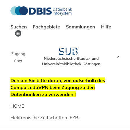
Suchen
Fachgebiete
Sammlungen
Hilfe
EN
Zugang
Niedersächsische Staats- und
über
Universitätsbibliothek Göttingen
Denken Sie bitte daran, von außerhalb des
Campus eduVPN beim Zugang zu den
Datenbanken zu verwenden !
HOME
Elektronische Zeitschriften (EZB)