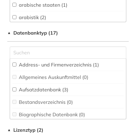
arabische staaten (1)
Buch- und Bibliothekswesen,
Informationswissenschaft (2)
arabistik (2)
Chemie und Pharmazie (0)
architektur (1)
Datenbanktyp (17)
▲
Elektrotechnik, Elektronik, Nachrichtentechnik
armenien (1)
(0)
armenien (west) (1)
Energietechnik (0)
Address- und Firmenverzeichnis (1
)
bibliografie (2)
Ethnologie (2)
Allgemeines Auskunftmittel (0
)
bibliographie (2)
Geochemie und Geophysik (0)
Aufsatzdatenbank (3
)
bibliographie 1923-1999 (1)
Geographie (3)
Bestandsverzeichnis (0
)
bildliche darstellung (1)
Geowissenschaften (0)
Biographische Datenbank (0
)
bildwissenschaft (1)
Germanistik. Niederlandistik. Skandinavistik
(0)
Buchhandelsverzeichnis (0
)
buch (2)
Lizenztyp (2)
▲