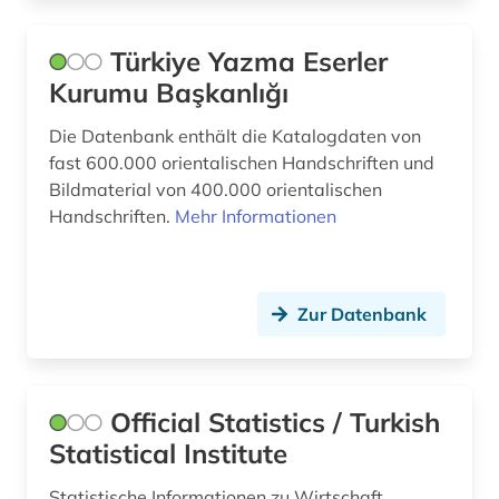
sozialwissenschaften (1)
Türkiye Yazma Eserler
Kurumu Başkanlığı
spionage (1)
Die Datenbank enthält die Katalogdaten von
statistik (1)
fast 600.000 orientalischen Handschriften und
syrien (1)
Bildmaterial von 400.000 orientalischen
Handschriften.
Mehr Informationen
südosteuropa (1)
templerorden (1)
Zur Datenbank
textkorpus (2)
turkologie (2)
türkei (17)
Official Statistics / Turkish
Statistical Institute
türkisch (5)
Statistische Informationen zu Wirtschaft,