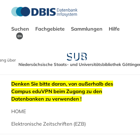
Suchen
Fachgebiete
Sammlungen
Hilfe
EN
ang über
Niedersächsische Staats- und Universitätsbibliothek Göttinge
Denken Sie bitte daran, von außerhalb des
Campus eduVPN beim Zugang zu den
Datenbanken zu verwenden !
HOME
Elektronische Zeitschriften (EZB)