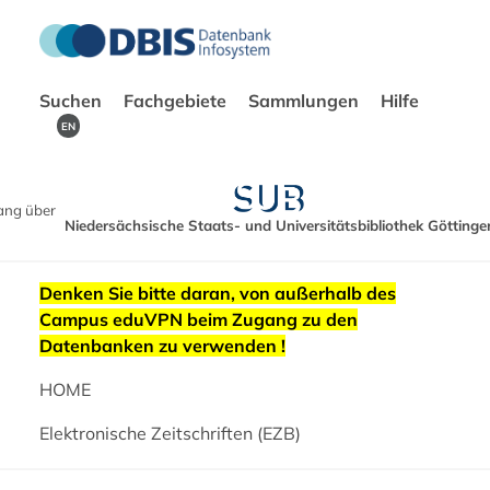
Suchen
Fachgebiete
Sammlungen
Hilfe
EN
ang über
Niedersächsische Staats- und Universitätsbibliothek Göttinge
Denken Sie bitte daran, von außerhalb des
Campus eduVPN beim Zugang zu den
Datenbanken zu verwenden !
HOME
Elektronische Zeitschriften (EZB)