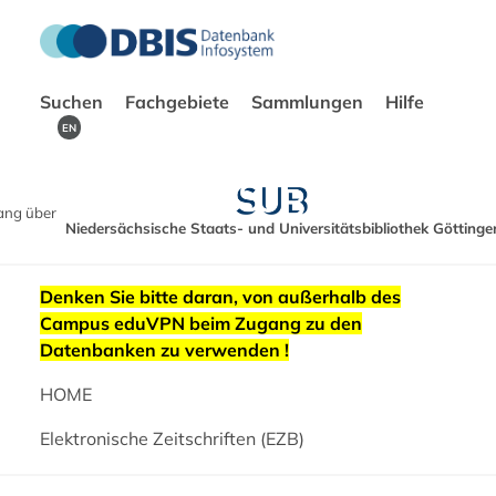
Suchen
Fachgebiete
Sammlungen
Hilfe
EN
ang über
Niedersächsische Staats- und Universitätsbibliothek Göttinge
Denken Sie bitte daran, von außerhalb des
Campus eduVPN beim Zugang zu den
Datenbanken zu verwenden !
HOME
Elektronische Zeitschriften (EZB)