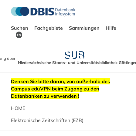
Suchen
Fachgebiete
Sammlungen
Hilfe
EN
ang über
Niedersächsische Staats- und Universitätsbibliothek Göttinge
Denken Sie bitte daran, von außerhalb des
Campus eduVPN beim Zugang zu den
Datenbanken zu verwenden !
HOME
Elektronische Zeitschriften (EZB)