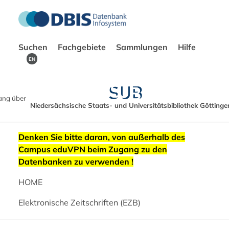
Suchen
Fachgebiete
Sammlungen
Hilfe
EN
ang über
Niedersächsische Staats- und Universitätsbibliothek Göttinge
Denken Sie bitte daran, von außerhalb des
Campus eduVPN beim Zugang zu den
Datenbanken zu verwenden !
HOME
Elektronische Zeitschriften (EZB)