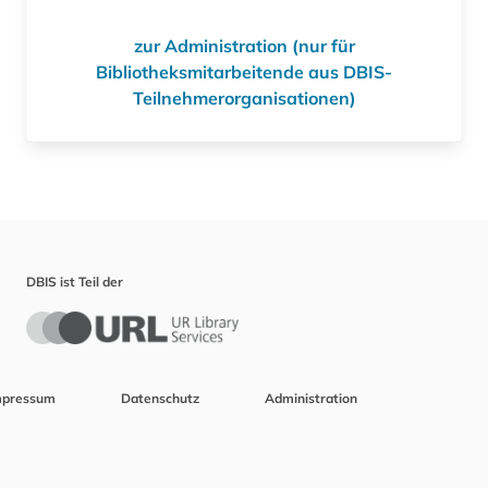
zur Administration (nur für
Bibliotheksmitarbeitende aus DBIS-
Teilnehmerorganisationen)
DBIS ist Teil der
mpressum
Datenschutz
Administration