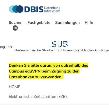
Suchen
Fachgebiete
Sammlungen
Hilfe
EN
ang über
Niedersächsische Staats- und Universitätsbibliothek Göttinge
Denken Sie bitte daran, von außerhalb des
Campus eduVPN beim Zugang zu den
Datenbanken zu verwenden !
HOME
Elektronische Zeitschriften (EZB)