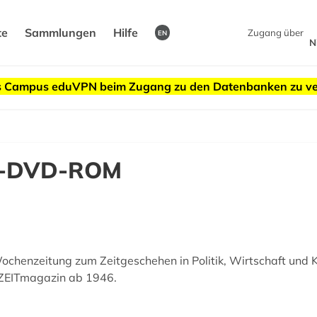
te
Sammlungen
Hilfe
Zugang über
EN
N
des Campus eduVPN beim Zugang zu den Datenbanken zu v
hiv-DVD-ROM
chenzeitung zum Zeitgeschehen in Politik, Wirtschaft und Kul
 ZEITmagazin ab 1946.