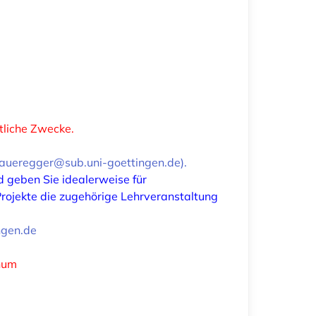
tliche Zwecke.
aueregger@sub.uni-goettingen.de).
d geben Sie idealerweise für
 Projekte die zugehörige Lehrveranstaltung
ngen.de
inum