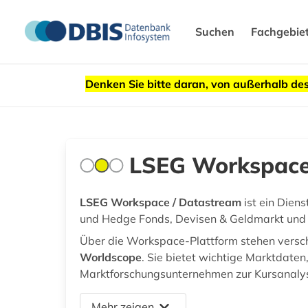
Suchen
Fachgebie
Denken Sie bitte daran, von außerhalb 
LSEG Workspace
LSEG Workspace / Datastream
ist ein Diens
und Hedge Fonds, Devisen & Geldmarkt un
Über die Workspace-Plattform stehen versch
Worldscope
. Sie bietet wichtige Marktdate
Marktforschungsunternehmen zur Kursanalyse
Mehr zeigen