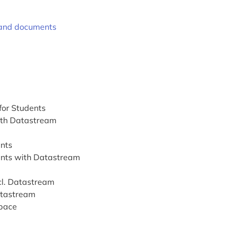
s and documents
for Students
with Datastream
nts
nts with Datastream
ncl. Datastream
tastream
pace