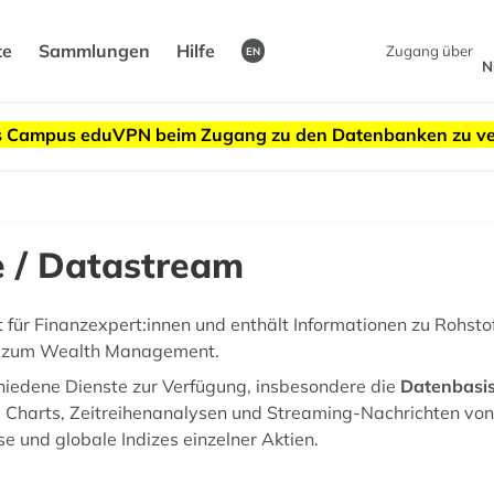
te
Sammlungen
Hilfe
Zugang über
EN
N
des Campus eduVPN beim Zugang zu den Datenbanken zu v
 / Datastream
t für Finanzexpert:innen und enthält Informationen zu Rohsto
d zum Wealth Management.
iedene Dienste zur Verfügung, insbesondere die
Datenbasi
n, Charts, Zeitreihenanalysen und Streaming-Nachrichten von
 und globale Indizes einzelner Aktien.