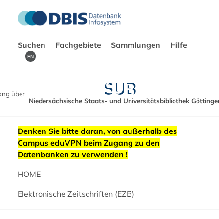
Suchen
Fachgebiete
Sammlungen
Hilfe
EN
ang über
Niedersächsische Staats- und Universitätsbibliothek Göttinge
Denken Sie bitte daran, von außerhalb des
Campus eduVPN beim Zugang zu den
Datenbanken zu verwenden !
HOME
Elektronische Zeitschriften (EZB)