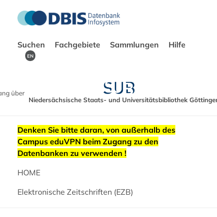
Suchen
Fachgebiete
Sammlungen
Hilfe
EN
ang über
Niedersächsische Staats- und Universitätsbibliothek Göttinge
Denken Sie bitte daran, von außerhalb des
Campus eduVPN beim Zugang zu den
Datenbanken zu verwenden !
HOME
Elektronische Zeitschriften (EZB)