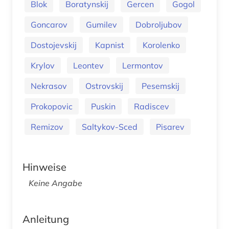
Blok
Boratynskij
Gercen
Gogol
Goncarov
Gumilev
Dobroljubov
Dostojevskij
Kapnist
Korolenko
Krylov
Leontev
Lermontov
Nekrasov
Ostrovskij
Pesemskij
Prokopovic
Puskin
Radiscev
Remizov
Saltykov-Sced
Pisarev
Hinweise
Keine Angabe
Anleitung