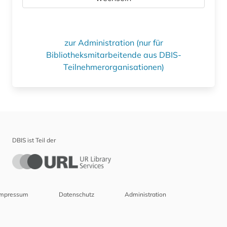
zur Administration (nur für
Bibliotheksmitarbeitende aus DBIS-
Teilnehmerorganisationen)
DBIS ist Teil der
Impressum
Datenschutz
Administration