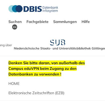
Suchen
Fachgebiete
Sammlungen
Hilfe
EN
ang über
Niedersächsische Staats- und Universitätsbibliothek Göttinge
Denken Sie bitte daran, von außerhalb des
Campus eduVPN beim Zugang zu den
Datenbanken zu verwenden !
HOME
Elektronische Zeitschriften (EZB)