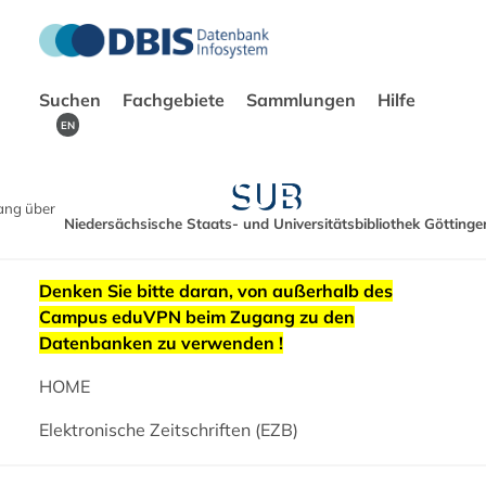
Suchen
Fachgebiete
Sammlungen
Hilfe
EN
ang über
Niedersächsische Staats- und Universitätsbibliothek Göttinge
Denken Sie bitte daran, von außerhalb des
Campus eduVPN beim Zugang zu den
Datenbanken zu verwenden !
HOME
Elektronische Zeitschriften (EZB)