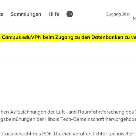
te
Sammlungen
Hilfe
Zugang über
EN
N
des Campus eduVPN beim Zugang zu den Datenbanken zu v
hnischen Aufzeichnungen der Luft- und Raumfahrtforschung de
ungsbemühungen der Illinois Tech-Gemeinschaft hervorgehob
trails besteht aus PDF-Dateien veröffentlichter technischer 