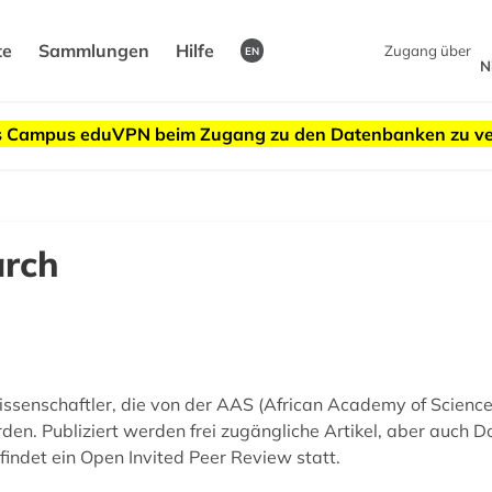
te
Sammlungen
Hilfe
Zugang über
EN
N
des Campus eduVPN beim Zugang zu den Datenbanken zu v
rch
ssenschaftler, die von der AAS (African Academy of Sciences
erden. Publiziert werden frei zugängliche Artikel, aber auch
 findet ein Open Invited Peer Review statt.