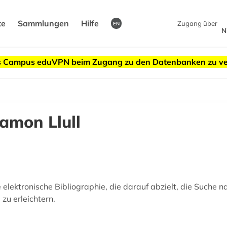
te
Sammlungen
Hilfe
Zugang über
EN
N
des Campus eduVPN beim Zugang zu den Datenbanken zu v
amon Llull
 elektronische Bibliographie, die darauf abzielt, die Suche n
zu erleichtern.