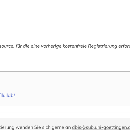
ource, für die eine vorherige kostenfreie Registrierung erforde
lulldb/
zierung wenden Sie sich gerne an
dbis@sub.uni-goettingen.