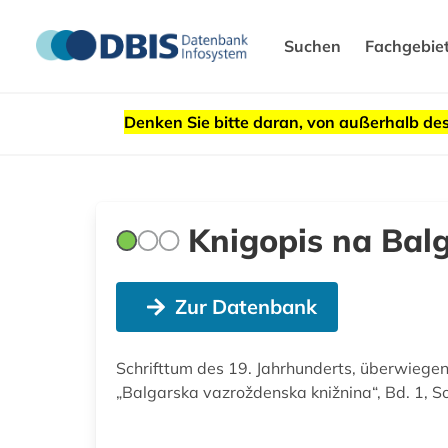
Suchen
Fachgebie
Denken Sie bitte daran, von außerhalb 
Knigopis na Bal
Zur Datenbank
Schrifttum des 19. Jahrhunderts, überwiegend 
„Balgarska vazroždenska knižnina“, Bd. 1, So