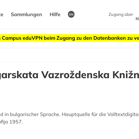
te
Sammlungen
Hilfe
Zugang über
EN
N
des Campus eduVPN beim Zugang zu den Datenbanken zu v
garskata Vazroždenska Knižn
in bulgarischer Sprache. Hauptquelle für die Volltextdigital
fija 1957.