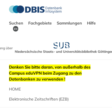
Suchen
Fachgebiete
Sammlungen
Hilfe
EN
ang über
Niedersächsische Staats- und Universitätsbibliothek Göttinge
Denken Sie bitte daran, von außerhalb des
Campus eduVPN beim Zugang zu den
Datenbanken zu verwenden !
HOME
Elektronische Zeitschriften (EZB)