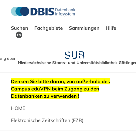
Suchen
Fachgebiete
Sammlungen
Hilfe
EN
ang über
Niedersächsische Staats- und Universitätsbibliothek Göttinge
Denken Sie bitte daran, von außerhalb des
Campus eduVPN beim Zugang zu den
Datenbanken zu verwenden !
HOME
Elektronische Zeitschriften (EZB)