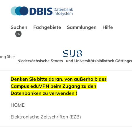
Suchen
Fachgebiete
Sammlungen
Hilfe
EN
ang über
Niedersächsische Staats- und Universitätsbibliothek Göttinge
Denken Sie bitte daran, von außerhalb des
Campus eduVPN beim Zugang zu den
Datenbanken zu verwenden !
HOME
Elektronische Zeitschriften (EZB)