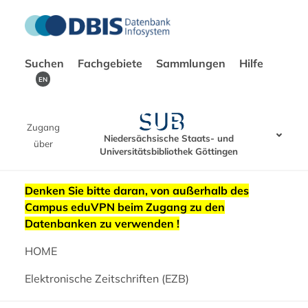
Suchen
Fachgebiete
Sammlungen
Hilfe
EN
Zugang
Niedersächsische Staats- und
über
Universitätsbibliothek Göttingen
Denken Sie bitte daran, von außerhalb des
Campus eduVPN beim Zugang zu den
Datenbanken zu verwenden !
HOME
Elektronische Zeitschriften (EZB)