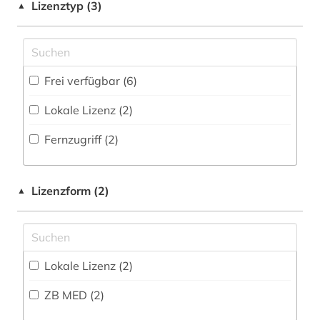
pflegewissenschaft (1)
Lizenztyp (3)
▲
Volltextdatenbank (5
)
psychologie (1)
sowjetunion (1)
Frei verfügbar (6)
statistische datenbank (1)
Lokale Lizenz (2)
umweltwissenschaften (1)
Fernzugriff (2)
wissenschaftsgeschichte (1)
zeitzeuge (1)
Lizenzform (2)
▲
Lokale Lizenz (2)
ZB MED (2)