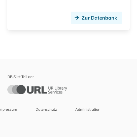
Zur Datenbank
DBIS ist Teil der
Impressum
Datenschutz
Administration