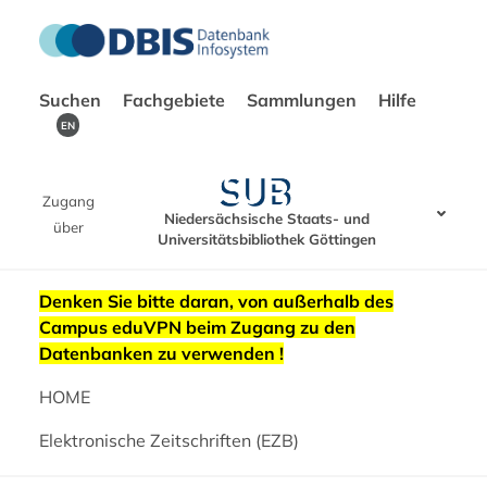
Suchen
Fachgebiete
Sammlungen
Hilfe
EN
Zugang
Niedersächsische Staats- und
über
Universitätsbibliothek Göttingen
Denken Sie bitte daran, von außerhalb des
Campus eduVPN beim Zugang zu den
Datenbanken zu verwenden !
HOME
Elektronische Zeitschriften (EZB)