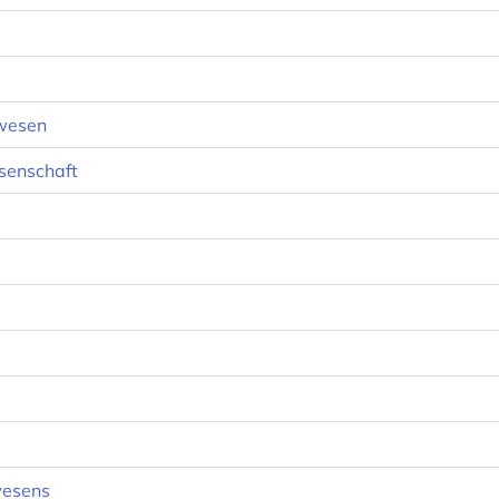
swesen
senschaft
wesens