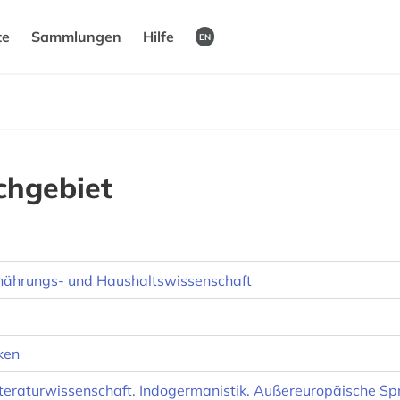
te
Sammlungen
Hilfe
EN
chgebiet
rnährungs- und Haushaltswissenschaft
ken
teraturwissenschaft. Indogermanistik. Außereuropäische Sp