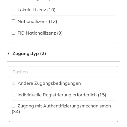
Zeitung (24
)
Medizin (18)
Lokale Lizenz (10)
aufsatzsammlung (1)
Zeitungs-, Zeitschriftenbibliographie (41
)
Militärwissenschaft (3)
Nationallizenz (13)
auswanderung (1)
Musikwissenschaft (5)
FID Nationallizenz (9)
avantgarde (1)
Natur- und Umweltschutz (2)
baurecht (1)
Pädagogik (6)
Zugangstyp (2)
▲
bayerische staatsbibliothek (1)
Philosophie (6)
bayern (1)
Physik (17)
behörde (1)
Andere Zugangsbedingungen
Politologie (15)
belarus (1)
Individuelle Registrierung erforderlich (15)
Psychologie (9)
bericht (1)
Zugang mit Authentifizierungsmechanismen
Rechtswissenschaft (12)
(34)
bibliografie (20)
Romanistik (13)
bibliographie (23)