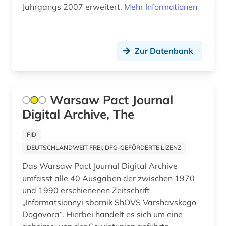
heimatkunde (2)
Jahrgangs 2007 erweitert.
Mehr Informationen
hispanistik (3)
humanbiologie (1)
Zur Datenbank
hydrologie (1)
iberoromanistik (2)
Warsaw Pact Journal
indien (1)
Digital Archive, The
industrie (1)
FID
informatik (1)
DEUTSCHLANDWEIT FREI, DFG-GEFÖRDERTE LIZENZ
informationswissenschaften (1)
Das Warsaw Pact Journal Digital Archive
umfasst alle 40 Ausgaben der zwischen 1970
inhalt (1)
und 1990 erschienenen Zeitschrift
„Informatsionnyi sbornik ShOVS Varshavskogo
inhaltsverzeichnis (4)
Dogovora“. Hierbei handelt es sich um eine