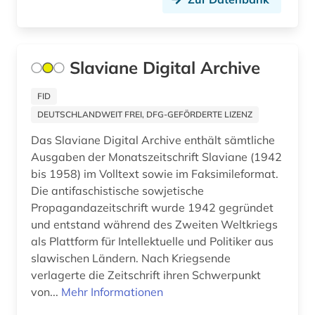
spektroskopie (1)
spessart (1)
Slaviane Digital Archive
sportwissenschaft (1)
FID
sprache (1)
DEUTSCHLANDWEIT FREI, DFG-GEFÖRDERTE LIZENZ
Das Slaviane Digital Archive enthält sämtliche
sprachwissenschaft (3)
Ausgaben der Monatszeitschrift Slaviane (1942
swot analyse (1)
bis 1958) im Volltext sowie im Faksimileformat.
Die antifaschistische sowjetische
südasien (1)
Propagandazeitschrift wurde 1942 gegründet
und entstand während des Zweiten Weltkriegs
tagebuch (1)
als Plattform für Intellektuelle und Politiker aus
taiwan (2)
slawischen Ländern. Nach Kriegsende
verlagerte die Zeitschrift ihren Schwerpunkt
taliban (1)
von...
Mehr Informationen
technik (4)