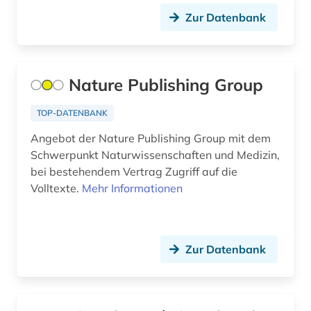
niedersachsen (2)
Zur Datenbank
nordafrika (1)
norwegen (1)
Nature Publishing Group
online-informationssystem (1)
TOP-DATENBANK
online-publikation (2)
Angebot der Nature Publishing Group mit dem
Schwerpunkt Naturwissenschaften und Medizin,
online-ressource (1)
bei bestehendem Vertrag Zugriff auf die
open access (3)
Volltexte.
Mehr Informationen
optik (1)
organische chemie (1)
Zur Datenbank
orientalistik (2)
osmanisch (1)