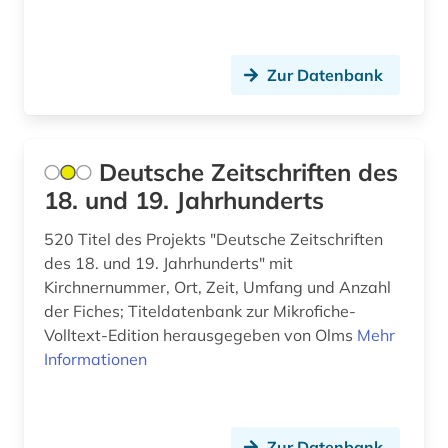
slavistik (1)
slawistik (1)
Zur Datenbank
software (1)
softwareentwicklung (1)
Deutsche Zeitschriften des
18. und 19. Jahrhunderts
solar-terrestrische physik (1)
sowjetunion (6)
520 Titel des Projekts "Deutsche Zeitschriften
des 18. und 19. Jahrhunderts" mit
sozialwissenschaften (9)
Kirchnernummer, Ort, Zeit, Umfang und Anzahl
der Fiches; Titeldatenbank zur Mikrofiche-
soziologie (1)
Volltext-Edition herausgegeben von Olms
Mehr
Informationen
spanien (2)
spanisch (2)
spanische philologie (1)
Zur Datenbank