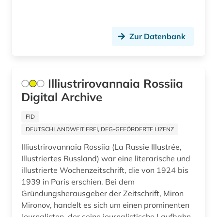
erde (1)
Oesterreich (2)
estland (1)
Zur Datenbank
Osmanisches Reich (3)
europäische union (1)
Ostasien (2)
evolutionsbiologie (1)
Osteuropa (3)
Illiustrirovannaia Rossiia
fachdidaktik (2)
Digital Archive
Palaestina (3)
fernerkundung (2)
Polen (3)
FID
fernsehsendung (2)
DEUTSCHLANDWEIT FREI, DFG-GEFÖRDERTE LIZENZ
Portugal (1)
festschrift (1)
Illiustrirovannaia Rossiia (La Russie Illustrée,
Russland, Sowjetunion (11)
Illustriertes Russland) war eine literarische und
fid adlr.link für die medien-, kommunikations-
illustrierte Wochenzeitschrift, die von 1924 bis
und filmwissenschaft (1)
Schweden (2)
1939 in Paris erschien. Bei dem
fid benelux (1)
Gründungsherausgeber der Zeitschrift, Miron
Schweiz (8)
Mironov, handelt es sich um einen prominenten
fid nahost-, nordafrika- und islamstudien (1)
Serbien (1)
Journalisten, der seine journalistische Laufbahn