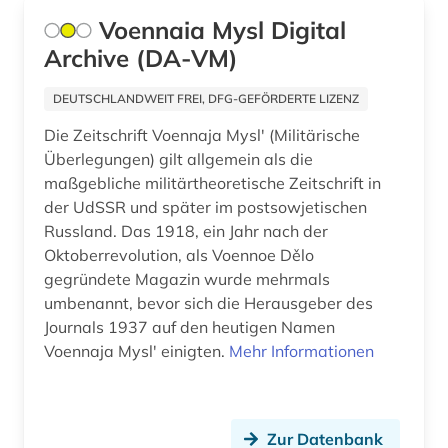
Voennaia Mysl Digital
pädagogik (1)
Archive (DA-VM)
quelle (7)
DEUTSCHLANDWEIT FREI, DFG-GEFÖRDERTE LIZENZ
quellensammlung (2)
Die Zeitschrift Voennaja Myslʹ (Militärische
radioastronomie (1)
Überlegungen) gilt allgemein als die
maßgebliche militärtheoretische Zeitschrift in
recht (5)
der UdSSR und später im postsowjetischen
Russland. Das 1918, ein Jahr nach der
rechtswissenschaft (1)
Oktoberrevolution, als Voennoe Dělo
rechtswissenschaften (1)
gegründete Magazin wurde mehrmals
umbenannt, bevor sich die Herausgeber des
regierung (1)
Journals 1937 auf den heutigen Namen
Voennaja Myslʹ einigten.
Mehr Informationen
reiseliteratur (1)
religionswissenschaft (1)
rezension (1)
Zur Datenbank