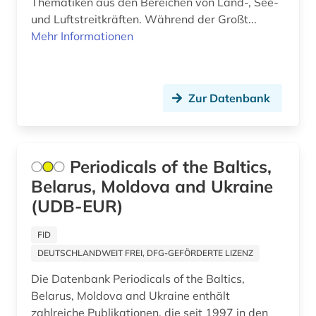
unternehmen (1)
Thematiken aus den Bereichen von Land-, See-
und Luftstreitkräften. Während der Großt...
uruguay (1)
Mehr Informationen
usa (10)
verlag (1)
Zur Datenbank
verlagsdatenbank (1)
verzeichnis (3)
Periodicals of the Baltics,
videokonferenz (1)
Belarus, Moldova and Ukraine
(UDB-EUR)
vorderer orient (1)
wales (1)
FID
DEUTSCHLANDWEIT FREI, DFG-GEFÖRDERTE LIZENZ
warschauer pakt (1)
Die Datenbank Periodicals of the Baltics,
wirtschaft (3)
Belarus, Moldova and Ukraine enthält
zahlreiche Publikationen, die seit 1997 in den