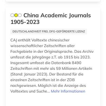
musikzeitschrift (1)
münchen (1)
China Academic Journals
1905-2023
naher osten (1)
DEUTSCHLANDWEIT FREI, DFG-GEFÖRDERTE LIZENZ
nanolithographie (1)
CAJ enthält Volltexte chinesischer
nanophotonik (1)
wissenschaftlicher Zeitschriften aller
Fachgebiete in der Originalsprache. Das Archiv
naturschutz (1)
umfasst die Jahrgänge z.T. ab 1915 bis 2023.
naturstoffchemie (1)
Insgesamt umfasst die Datenbank 8490
Zeitschriften mit mehr als 59 Millionen Artikeln
naturwissenschaft (1)
(Stand: Januar 2023). Der Bestand für die
einzelnen Zeitschriften ist in der ZDB
naturwissenschaften (9)
nachgewiesen. Möglich ist die Anzeige des
neuseeland (1)
Volltextes und Suche...
Mehr Informationen
niederlande (1)