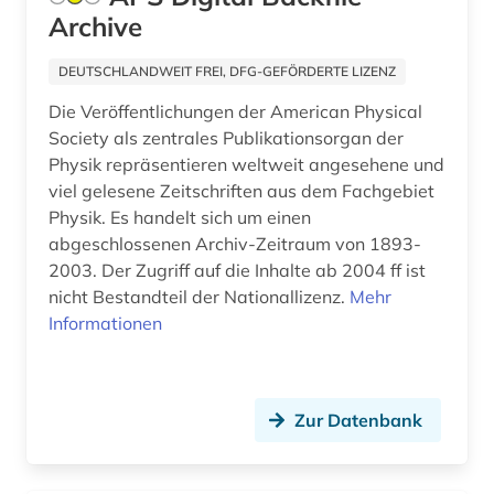
Archive
planetologie (1)
polen (2)
DEUTSCHLANDWEIT FREI, DFG-GEFÖRDERTE LIZENZ
Die Veröffentlichungen der American Physical
politik (9)
Society als zentrales Publikationsorgan der
portugal (1)
Physik repräsentieren weltweit angesehene und
viel gelesene Zeitschriften aus dem Fachgebiet
presse (4)
Physik. Es handelt sich um einen
abgeschlossenen Archiv-Zeitraum von 1893-
pressearchiv (2)
2003. Der Zugriff auf die Inhalte ab 2004 ff ist
nicht Bestandteil der Nationallizenz.
Mehr
primärquelle (1)
Informationen
programmierung (1)
psychologie (2)
Zur Datenbank
publikation (1)
publizistik (1)