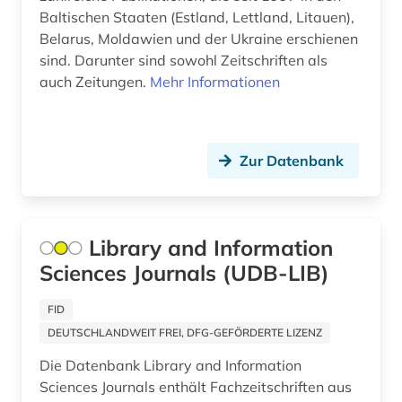
wirtschaftswissenschaften (1)
Baltischen Staaten (Estland, Lettland, Litauen),
Belarus, Moldawien und der Ukraine erschienen
wissenschaft (2)
sind. Darunter sind sowohl Zeitschriften als
wissenschaftliche literatur (1)
auch Zeitungen.
Mehr Informationen
wissenschaftliche zeitschrift (2)
zeitschrift (200)
Zur Datenbank
zeitschriftenaufsatz (49)
zeitschrifteninhaltsauswertung (2)
Library and Information
zeitung (34)
Sciences Journals (UDB-LIB)
zeitungsartikel (1)
FID
DEUTSCHLANDWEIT FREI, DFG-GEFÖRDERTE LIZENZ
zeitungsaufsatz (1)
Die Datenbank Library and Information
zellbiologie (1)
Sciences Journals enthält Fachzeitschriften aus