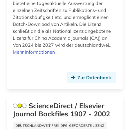
jugendkultur (1)
bietet eine tagesaktuelle Auswertung der
einzelnen Zeitschriften zu Publikations- und
kanada (1)
Zitationshäufigkeit etc. und ermöglicht einen
Batch-Download von Artikeln. Die Lizenz
karibik (1)
schließt an die als Nationallizenz angebotene
katalog (9)
Lizenz für China Academic Journals (CAJ) an.
Von 2024 bis 2027 wird der deutschlandwei...
klassische philologie (1)
Mehr Informationen
kommentar (2)
kommunikationswissenschaft (1)
Zur Datenbank
konferenzschrift (1)
kroatien (3)
ScienceDirect / Elsevier
kultur (1)
Journal Backfiles 1907 - 2002
kulturwissenschaften (4)
DEUTSCHLANDWEIT FREI, DFG-GEFÖRDERTE LIZENZ