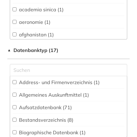
Biologie, Biotechnologie (14)
academia sinica (1)
Buch- und Bibliothekswesen,
Informationswissenschaft (5)
aeronomie (1)
Chemie und Pharmazie (17)
afghanistan (1)
Elektrotechnik, Elektronik, Nachrichtentechnik
afroamerikaner (2)
Datenbanktyp (17)
▲
(5)
agence france-presse (1)
Energietechnik (3)
agrarwissenschaften (1)
Ethnologie (5)
Address- und Firmenverzeichnis (1
)
altertumswissenschaft (2)
Geographie (5)
Allgemeines Auskunftmittel (1
)
analytische chemie (1)
Geowissenschaften (5)
Aufsatzdatenbank (71
)
angewandte chemie (1)
Germanistik. Niederlandistik. Skandinavistik
(7)
Bestandsverzeichnis (8
)
anorganische chemie (1)
Geschichte (29)
Biographische Datenbank (1
)
anthropologie (1)