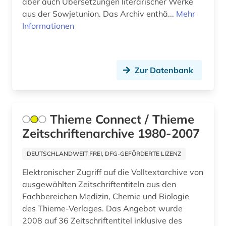
aber auch Übersetzungen literarischer Werke
aus der Sowjetunion. Das Archiv enthä...
Mehr
geschichte 1800-1929 (1)
Informationen
geschichte 1900-1955 (1)
geschichte 1918 - 1989 (1)
Zur Datenbank
geschichte 1920- (1)
geschichte 1945-1991 (1)
Thieme Connect / Thieme
geschichte 1950-2005 (1)
Zeitschriftenarchive 1980-2007
geschichte 1996 (1)
DEUTSCHLANDWEIT FREI, DFG-GEFÖRDERTE LIZENZ
geschichte anfänge-1750 (1)
Elektronischer Zugriff auf die Volltextarchive von
ausgewählten Zeitschriftentiteln aus den
gesellschaft (1)
Fachbereichen Medizin, Chemie und Biologie
großbritannien (8)
des Thieme-Verlages. Das Angebot wurde
2008 auf 36 Zeitschriftentitel inklusive des