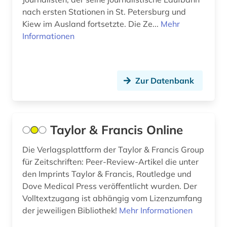
nach ersten Stationen in St. Petersburg und
fid nordeuropa (1)
Skandinavien (1)
Kiew im Ausland fortsetzte. Die Ze...
Mehr
Informationen
fid ost-, ostmittel- und südosteuropa (8)
Slowakei (2)
film (1)
Spanien (3)
filmarchiv (2)
Zur Datenbank
Suedamerika (4)
finanzberichte (1)
Suedostasien (1)
finnougristik (1)
Suedosteuropa (4)
Taylor & Francis Online
forschung (1)
Tschechische Republik (3)
Die Verlagsplattform der Taylor & Francis Group
für Zeitschriften: Peer-Review-Artikel die unter
fortlaufendes sammelwerk (1)
Tuerkei (4)
den Imprints Taylor & Francis, Routledge und
fotografie (1)
Dove Medical Press veröffentlicht wurden. Der
USA (5)
Volltextzugang ist abhängig vom Lizenzumfang
frankreich (2)
Ukraine (1)
der jeweiligen Bibliothek!
Mehr Informationen
frauenbewegung (1)