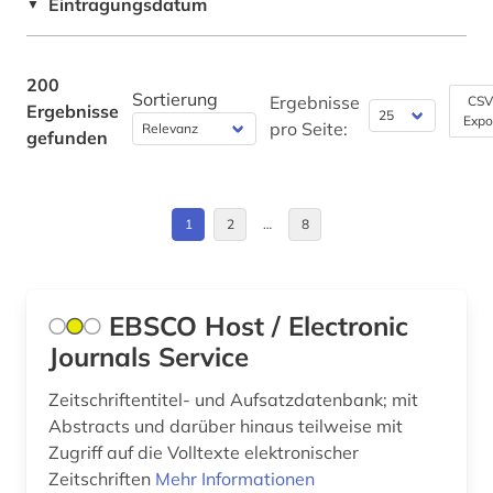
Eintragungsdatum
▼
dissertation (1)
Großbritannien (7)
e-tutorial (1)
Israel (1)
200
Sortierung
elektronik (1)
Ergebnisse
CSV
Ergebnisse
Expo
Italien (3)
pro Seite:
gefunden
elektronische bibliothek (1)
Korea (1)
elektronische publikation (1)
Kroatien (3)
1
2
…
8
elektronische zeitschrift (3)
Lettland (1)
elektronisches buch (2)
Litauen (1)
EBSCO Host / Electronic
elektrotechnik (1)
Journals Service
Makedonien (1)
englisch (1)
Moldawien (1)
Zeitschriftentitel- und Aufsatzdatenbank; mit
entscheidungssammlung (1)
Abstracts und darüber hinaus teilweise mit
Niederlande (1)
Zugriff auf die Volltexte elektronischer
entwicklung (1)
Zeitschriften
Mehr Informationen
Norwegen (2)