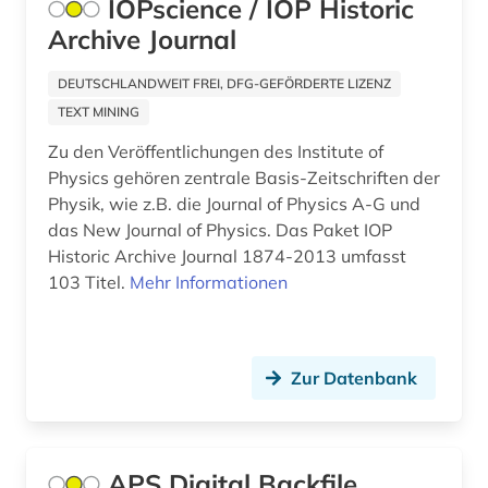
IOPscience / IOP Historic
paläontologie (1)
Archive Journal
parlamentsdrucksache (1)
DEUTSCHLANDWEIT FREI, DFG-GEFÖRDERTE LIZENZ
pazifischer raum (1)
TEXT MINING
Zu den Veröffentlichungen des Institute of
periodika (1)
Physics gehören zentrale Basis-Zeitschriften der
persisch (1)
Physik, wie z.B. die Journal of Physics A-G und
das New Journal of Physics. Das Paket IOP
personal computer (1)
Historic Archive Journal 1874-2013 umfasst
103 Titel.
Mehr Informationen
pharmazie (11)
philologie (1)
Zur Datenbank
philosophie (2)
physik (8)
physikalische chemie (1)
APS Digital Backfile