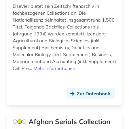
kunst (1)
Elsevier bietet sein Zeitschriftenarchiv in
fachbezogenen Collections an. Die
kunstgeschichte (1)
Nationallizenz beinhaltet insgesamt rund 1.500
landeskunde (3)
Titel. Folgende Backfiles-Collections (bis
Jahrgang 1994) wurden komplett lizenziert:
lateinamerika (2)
Agricultural and Biological Sciences (inkl.
Supplement) Biochemistry, Genetics and
lettland (1)
Molecular Biology (inkl. Supplement) Business,
Management and Accounting (inkl. Supplement)
liechtenstein (1)
Cell Pre...
Mehr Informationen
litauen (1)
literatur (7)
Zur Datenbank
literaturwissenschaft (6)
loseblattausgabe (1)
Afghan Serials Collection
low countries studies (1)