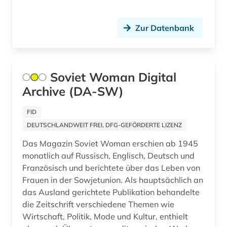
Ungarn (1)
geisteswissenschaften (6)
Zypern (1)
Zur Datenbank
genetik (1)
geobiologie (1)
Soviet Woman Digital
geochemie (1)
Archive (DA-SW)
geologie (1)
FID
geophysik (1)
DEUTSCHLANDWEIT FREI, DFG-GEFÖRDERTE LIZENZ
geosystem (1)
Das Magazin Soviet Woman erschien ab 1945
monatlich auf Russisch, Englisch, Deutsch und
geowissenschaften (1)
Französisch und berichtete über das Leben von
Frauen in der Sowjetunion. Als hauptsächlich an
geschichte (14)
das Ausland gerichtete Publikation behandelte
die Zeitschrift verschiedene Themen wie
geschichte 1699-1812 (1)
Wirtschaft, Politik, Mode und Kultur, enthielt
geschichte 1740-1900 (1)