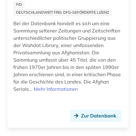
manuskript (1)
FID
DEUTSCHLANDWEIT FREI, DFG-GEFÖRDERTE LIZENZ
massenmedien (1)
Bei der Datenbank handelt es sich um eine
materialwissenschaft (1)
Sammlung seltener Zeitungen und Zeitschriften
unterschiedlicher politischer Gruppierung aus
mathematik (3)
der Wahdat Library, einer umfassenden
Privatsammlung aus Afghanistan. Die
medienwissenschaft (3)
Sammlung umfasst über 45 Titel, die von den
medizin (10)
frühen 1970er Jahren bis in den späten 1990er
Jahren erschienen sind, in einer kritischen Phase
meereskunde (1)
für die Geschichte des Landes. Die Afghan
Serials...
Mehr Informationen
militär (2)
militärwesen (1)
militärwissenschaft (1)
Zur Datenbank
mla international bibliography (1)