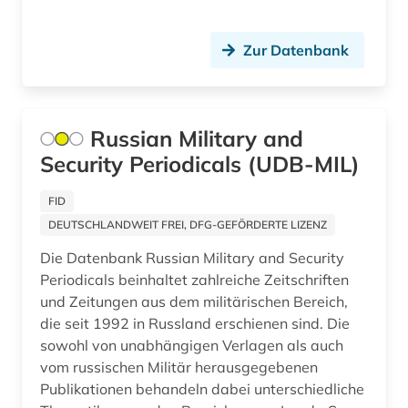
tektonik (1)
Zur Datenbank
theologie (1)
theoretische chemie (1)
Russian Military and
tschechien (1)
Security Periodicals (UDB-MIL)
tschechoslowakei (1)
FID
türkei (1)
DEUTSCHLANDWEIT FREI, DFG-GEFÖRDERTE LIZENZ
Die Datenbank Russian Military and Security
türkisch (1)
Periodicals beinhaltet zahlreiche Zeitschriften
ukraine (1)
und Zeitungen aus dem militärischen Bereich,
die seit 1992 in Russland erschienen sind. Die
umweltwissenschaften (1)
sowohl von unabhängigen Verlagen als auch
vom russischen Militär herausgegebenen
universität (1)
Publikationen behandeln dabei unterschiedliche