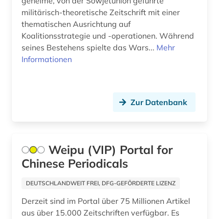
geheime, von der Sowjetunion geführte
interdisziplinarität (1)
militärisch-theoretische Zeitschrift mit einer
investitionsberichte (1)
thematischen Ausrichtung auf
Koalitionsstrategie und -operationen. Während
irak (1)
seines Bestehens spielte das Wars...
Mehr
Informationen
iran (1)
islam (2)
italianistik (2)
Zur Datenbank
italien (1)
italienisch (2)
Weipu (VIP) Portal for
Chinese Periodicals
jahrbuch (3)
japan (2)
DEUTSCHLANDWEIT FREI, DFG-GEFÖRDERTE LIZENZ
Derzeit sind im Portal über 75 Millionen Artikel
jazz (1)
aus über 15.000 Zeitschriften verfügbar. Es