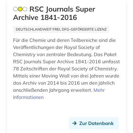
mla international bibliography of books and
RSC Journals Super
articles on the modern languages and literatures
(1)
Archive 1841-2016
modellierung (1)
DEUTSCHLANDWEIT FREI, DFG-GEFÖRDERTE LIZENZ
Für die Chemie und deren Teilbereiche sind die
moldawien (1)
Veröffentlichungen der Royal Society of
molekularbiologie (3)
Chemistry von zentraler Bedeutung. Das Paket
RSC Journals Super Archive 1841-2016 umfasst
molekularphysik und chemische physik (1)
78 Zeitschriften der Royal Society of Chemistry.
Mittels einer Moving Wall von drei Jahren wurde
monitoring (1)
das Archiv von 2014 bis 2016 um den jährlich
mudjahedin (1)
anschließenden Jahrgang erweitert.
Mehr
Informationen
multidisziplinäre chemie (1)
multilinguale indexierung (1)
Zur Datenbank
musik (2)