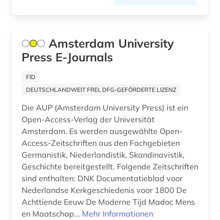
rock (1)
rundfunk (1)
Amsterdam University
Press E-Journals
russland (9)
samisdat (1)
FID
DEUTSCHLANDWEIT FREI, DFG-GEFÖRDERTE LIZENZ
sammelband (1)
Die AUP (Amsterdam University Press) ist ein
sammlung (1)
Open-Access-Verlag der Universität
Amsterdam. Es werden ausgewählte Open-
schweden (2)
Access-Zeitschriften aus den Fachgebieten
Germanistik, Niederlandistik, Skandinavistik,
schweiz (7)
Geschichte bereitgestellt. Folgende Zeitschriften
sedimentologie (1)
sind enthalten: DNK Documentatieblad voor
Nederlandse Kerkgeschiedenis voor 1800 De
serbien (1)
Achttiende Eeuw De Moderne Tijd Madoc Mens
en Maatschap...
Mehr Informationen
skandinavien (1)