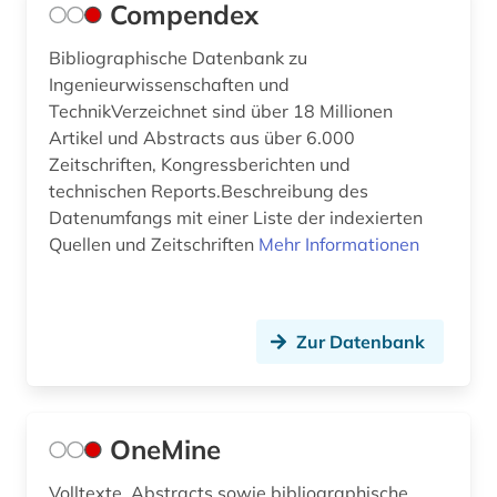
Soziologie (0)
Compendex
Sport (0)
Bibliographische Datenbank zu
Ingenieurwissenschaften und
Technik (1)
TechnikVerzeichnet sind über 18 Millionen
Theologie und Religionswissenschaften (0)
Artikel und Abstracts aus über 6.000
Zeitschriften, Kongressberichten und
Verkehr (Allgemein) (0)
technischen Reports.Beschreibung des
Datenumfangs mit einer Liste der indexierten
Verkehr (Landgebundener Verkehr) (0)
Quellen und Zeitschriften
Mehr Informationen
Verkehr (Luft- und Raumfahrt) (0)
Verkehr (Wasser- und Seeverkehr) (0)
Zur Datenbank
Wasserwesen, Wasserwirtschaft,
Abwasserbehandlung, Hydrologie, Meteorologie
(0)
OneMine
Werkstoffwissenschaften und
Fertigungstechnik (3)
Volltexte, Abstracts sowie bibliographische