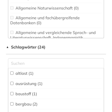
Allgemeine Naturwissenschaft (0)
Allgemeine und fachübergreifende
Datenbanken (0)
Allgemeine und vergleichende Sprach- und
Literaturwissenschaft. Indogermanistik.
Außereuropäische Sprachen und Literaturen (0)
Schlagwörter (24)
▲
Anglistik. Amerikanistik (0)
Archäologie (0)
Architektur, Bauingenieur- und
altlast (1)
Vermessungswesen (1)
ausrüstung (1)
Biologie, Biotechnologie (1)
baustoff (1)
Buch- und Bibliothekswesen,
Informationswissenschaft (0)
bergbau (2)