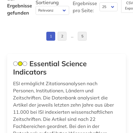
Sortierung
geschichtswissenschaft (1)
Ergebnisse
CSV
Ergebnisse
Expo
pro Seite:
gefunden
gesellschaft (1)
gesteinskunde (1)
1
2
…
5
gesundheit (1)
gesundheitswissenschaften (1)
Essential Science
graphiker (1)
Indicators
griechisch (1)
ESI ermöglicht Zitationsanalysen nach
hochenergiephysik (1)
Personen, Institutionen, Ländern und
Zeitschriften. Die Datenbank analysiert die
hochschulschrift (1)
Artikel der jeweils letzten zehn Jahre aus über
11.000 bei ISI indexierten wissenschaftlichen
humanbiologie (1)
Zeitschriften. Die Artikel sind nach 22
hydrologie (1)
Fachbereichen geordnet. Bei den in der