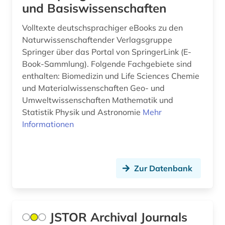
zitatensammlung (1)
und Basiswissenschaften
zitationsdatenbank (1)
Volltexte deutschsprachiger eBooks zu den
Naturwissenschaftender Verlagsgruppe
zitierindex (2)
Springer über das Portal von SpringerLink (E-
zoologie (1)
Book-Sammlung). Folgende Fachgebiete sind
enthalten: Biomedizin und Life Sciences Chemie
ökologie (4)
und Materialwissenschaften Geo- und
Umweltwissenschaften Mathematik und
Statistik Physik und Astronomie
Mehr
Informationen
Zur Datenbank
JSTOR Archival Journals