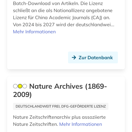
Batch-Download von Artikeln. Die Lizenz
internetportal (1)
schließt an die als Nationallizenz angebotene
jahrbuch (1)
Lizenz für China Academic Journals (CAJ) an.
Von 2024 bis 2027 wird der deutschlandwei...
jahresbericht (1)
Mehr Informationen
japanisch (1)
japanologie (1)
Zur Datenbank
kanada (1)
kappes (1)
Nature Archives (1869-
kernphysik (1)
2009)
klima (1)
DEUTSCHLANDWEIT FREI, DFG-GEFÖRDERTE LIZENZ
klimatologie (1)
Nature Zeitschriftenarchiv plus assoziierte
Nature Zeitschriften.
Mehr Informationen
klimaänderung (1)