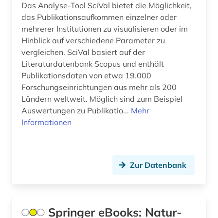
wirtschaftswissenschaften (14)
Das Analyse-Tool SciVal bietet die Möglichkeit,
das Publikationsaufkommen einzelner oder
wissenschaftler (1)
mehrerer Institutionen zu visualisieren oder im
wissenschaftlich-technischer fortschritt (1)
Hinblick auf verschiedene Parameter zu
vergleichen. SciVal basiert auf der
wissenschaftliche literatur (2)
Literaturdatenbank Scopus und enthält
Publikationsdaten von etwa 19.000
wissenschaftliches manuskript (1)
Forschungseinrichtungen aus mehr als 200
Ländern weltweit. Möglich sind zum Beispiel
wissenschaftsgeschichte (3)
Auswertungen zu Publikatio...
Mehr
wörterbuch (10)
Informationen
zeitschrift (9)
zeitschriftenaufsatz (11)
Zur Datenbank
zellbiologie (1)
zitatenanalyse (1)
Springer eBooks: Natur-