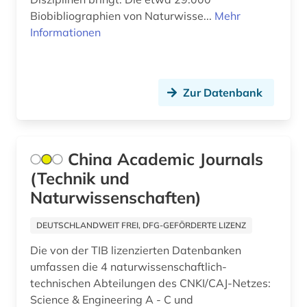
Biobibliographien von Naturwisse...
Mehr
naturwissenschaften (117)
Informationen
naturwissenschaftler (1)
open access (3)
Zur Datenbank
open access transformation (1)
ornithologie (1)
China Academic Journals
paläontologie (1)
(Technik und
patent (1)
Naturwissenschaften)
patente (1)
DEUTSCHLANDWEIT FREI, DFG-GEFÖRDERTE LIZENZ
pharmazie (12)
Die von der TIB lizenzierten Datenbanken
umfassen die 4 naturwissenschaftlich-
philosophie (5)
technischen Abteilungen des CNKI/CAJ-Netzes:
physik (7)
Science & Engineering A - C und