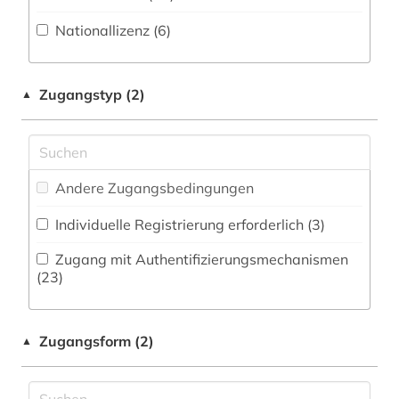
Zeitung (0
)
Medizin (28)
Nationallizenz (6)
bodenkunde (1)
Zeitungs-, Zeitschriftenbibliographie (1
)
Militärwissenschaft (1)
bodenökologie (1)
Musikwissenschaft (5)
Zugangstyp (2)
▲
botanik (1)
Natur- und Umweltschutz (9)
chemie (40)
Pädagogik (13)
china (4)
Andere Zugangsbedingungen
Philosophie (14)
cytologie (1)
Individuelle Registrierung erforderlich (3)
Physik (38)
deutsch (1)
Zugang mit Authentifizierungsmechanismen
Politologie (12)
(23)
digitalisat (1)
Psychologie (14)
dissertationen (1)
Zugangsform (2)
▲
Rechtswissenschaft (7)
e-book (1)
Romanistik (6)
einführung (1)