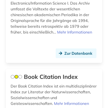
Electronics/Information Science I. Das Archiv
poetik (1)
umfasst die Volltexte der wesentlichen
chinesischen akademischen Periodika in der
politik (3)
Originalsprache für die Jahrgänge ab 1994,
teilweise bereits retrospektiv ab 1979 oder
produktionstechnologie (2)
früher, bis einschließlich...
Mehr Informationen
psychologie (3)
pädagogik (6)
Zur Datenbank
quelle (2)
recherchetool (1)
Book Citation Index
recht (6)
Der Book Citation Index ist ein multidisziplinärer
rechtswissenschaft (1)
Index zur Literatur der Naturwissenschaften,
rechtswissenschaften (1)
Sozialwissenschaften und
Geisteswissenschaften.
Mehr Informationen
retrodigitalisat (1)