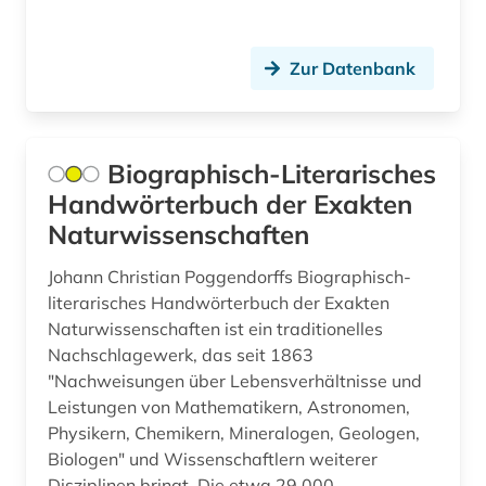
meeresbiologie (1)
Zur Datenbank
metaphysik (1)
militärwesen (1)
mineralogie (1)
Biographisch-Literarisches
Handwörterbuch der Exakten
molekularbiologie (2)
Naturwissenschaften
musik (2)
Johann Christian Poggendorffs Biographisch-
musikwissenschaft (1)
literarisches Handwörterbuch der Exakten
Naturwissenschaften ist ein traditionelles
nachhaltige entwicklung (1)
Nachschlagewerk, das seit 1863
"Nachweisungen über Lebensverhältnisse und
nachhaltigkeit (1)
Leistungen von Mathematikern, Astronomen,
naturgeschichte (1)
Physikern, Chemikern, Mineralogen, Geologen,
Biologen" und Wissenschaftlern weiterer
naturschutz (1)
Disziplinen bringt. Die etwa 29.000