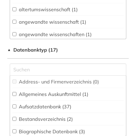
Biologie, Biotechnologie (41)
altertumswissenschaft (1)
Buch- und Bibliothekswesen,
Informationswissenschaft (3)
angewandte wissenschaft (1)
Chemie und Pharmazie (37)
angewandte wissenschaften (1)
Elektrotechnik, Elektronik, Nachrichtentechnik
anthropogene klimaänderung (1)
Datenbanktyp (17)
▲
(14)
aristoteles (1)
Energietechnik (19)
astronomie (1)
Ethnologie (7)
Address- und Firmenverzeichnis (0
)
astrophysik (1)
Geographie (10)
Allgemeines Auskunftmittel (1
)
atmosphäre (1)
Geowissenschaften (21)
Aufsatzdatenbank (37
)
audiovisuelle medien (2)
Germanistik. Niederlandistik. Skandinavistik
(4)
Bestandsverzeichnis (2
)
bekker (1)
Geschichte (15)
Biographische Datenbank (3
)
belletristik (1)