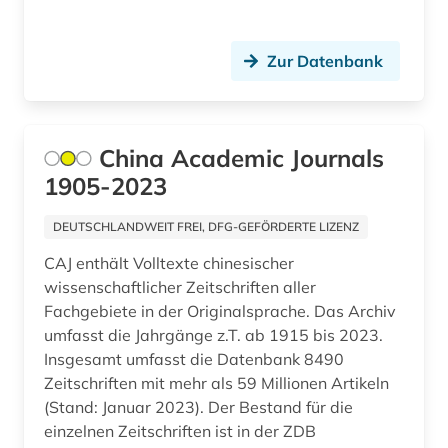
kommunikationswissenschaft (1)
kongress (1)
Zur Datenbank
kongressbericht (1)
kultur (1)
China Academic Journals
1905-2023
kulturwissenschaften (3)
kunst (4)
DEUTSCHLANDWEIT FREI, DFG-GEFÖRDERTE LIZENZ
CAJ enthält Volltexte chinesischer
künste (1)
wissenschaftlicher Zeitschriften aller
künstler (1)
Fachgebiete in der Originalsprache. Das Archiv
umfasst die Jahrgänge z.T. ab 1915 bis 2023.
landeskunde (1)
Insgesamt umfasst die Datenbank 8490
Zeitschriften mit mehr als 59 Millionen Artikeln
landwirtschaft (1)
(Stand: Januar 2023). Der Bestand für die
limnologie (1)
einzelnen Zeitschriften ist in der ZDB