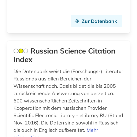
rhetorik (1)
Zur Datenbank
russland (1)
schweiz (1)
slowakei (1)
Russian Science Citation
Index
sozialwissenschaften (32)
Die Datenbank weist die (Forschungs-) Literatur
sportwissenschaften (1)
Russlands aus allen Bereichen der
sprache (1)
Wissenschaft nach. Basis bildet die bis 2005
zurückreichende Auswertung von derzeit ca.
sprachwissenschaft (1)
600 wissenschaftlichen Zeitschriften in
Kooperation mit dem russischen Provider
sprachwissenschaften (1)
Scientific Electronic Library - eLibrary.RU (Stand
Nov. 2016). Die Daten sind sowohl in Russisch
statistik (1)
als auch in Englisch aufbereitet.
Mehr
suchmaschine (2)