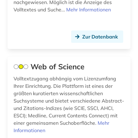
nachgewiesen. Möglich ist die Anzeige des
linguistik (2)
Volltextes und Suche...
Mehr Informationen
literatur (3)
literaturwissenschaft (4)
Zur Datenbank
literaturwissenschaften (1)
logik (1)
Web of Science
maschinenbau (2)
Volltextzugang abhängig vom Lizenzumfang
maschinenwesen (1)
Ihrer Einrichtung. Die Plattform ist eines der
größten kuratierten wissenschaftlichen
mathematik (5)
Suchsysteme und bietet verschiedene Abstract-
matthias (1)
und Zitations-Indizes (wie SCIE, SSCI, AHCI,
ESCI); Medline, Current Contents Connect) mit
medienwissenschaft (3)
einer gemeinsamen Suchoberfläche.
Mehr
Informationen
medizin (30)