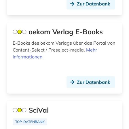
Zur Datenbank
umweltbewusstsein (1)
umweltschutz (2)
oekom Verlag E-Books
umweltwissenschaften (3)
E-Books des oekom Verlags über das Portal von
unterhaltung (1)
Content-Select / Preselect-media.
Mehr
Informationen
volltext (1)
walter de gruyter (1)
wasserwirtschaft (1)
Zur Datenbank
weltraumforschung (1)
werkstoffkunde (2)
SciVal
wirtschaft (3)
TOP-DATENBANK