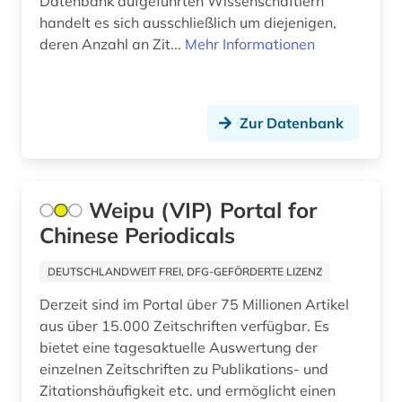
Datenbank aufgeführten Wissenschaftlern
illustrator (1)
handelt es sich ausschließlich um diejenigen,
deren Anzahl an Zit...
Mehr Informationen
immanuel (1)
impact faktoren (1)
indonesien (1)
Zur Datenbank
informatik (6)
informationswissenschaft (1)
Weipu (VIP) Portal for
Chinese Periodicals
informationswissenschaften (1)
ingenieurswesen (1)
DEUTSCHLANDWEIT FREI, DFG-GEFÖRDERTE LIZENZ
Derzeit sind im Portal über 75 Millionen Artikel
ingenieurwissenschaften (8)
aus über 15.000 Zeitschriften verfügbar. Es
innovation (1)
bietet eine tagesaktuelle Auswertung der
einzelnen Zeitschriften zu Publikations- und
interdisziplinarität (1)
Zitationshäufigkeit etc. und ermöglicht einen