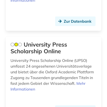
Informationen
südkorea (1)
südostasien (1)
Zur Datenbank
technik (48)
techniker (1)
University Press
technikgeschichte (3)
Scholarship Online
teilchenphysik (1)
University Press Scholarship Online (UPSO)
umfasst 24 angesehenen Universitätsverlage
telekommunikation (1)
und bietet über die Oxford Academic Plattform
thailand (1)
Zugang zu Tausenden grundlegenden Titeln in
fast jedem Gebiet der Wissenschaft.
Mehr
theologie (1)
Informationen
umwelt (1)
umweltanalyse (1)