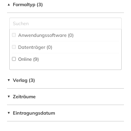
Formaltyp (3)
forschungsprojekt (1)
▲
Natur- und Umweltschutz (15)
forstwirtschaft (2)
Pädagogik (1)
foto (1)
Philosophie (0)
Anwendungssoftware (0
)
heilpflanzen (1)
Physik (0)
Datenträger (0
)
holzhandel (1)
Online (9
)
Politologie (2)
holzproduktion (2)
Psychologie (0)
innovation (1)
Verlag (3)
▼
Rechtswissenschaft (1)
klima (1)
Romanistik (0)
Zeiträume
▼
klimaänderung (2)
Saxonica (0)
kultur (1)
Eintragungsdatum
▼
Slavistik (0)
landnutzung (1)