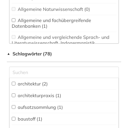
Allgemeine Naturwissenschaft (0)
Allgemeine und fachübergreifende
Datenbanken (1)
Allgemeine und vergleichende Sprach- und
Literaturwissenschaft. Indogermanistik.
Außereuropäische Sprachen und Literaturen (0)
Schlagwörter (78)
▲
Anglistik. Amerikanistik (0)
Archäologie (0)
Architektur, Bauingenieur- und
architektur (2)
Vermessungswesen (5)
architekturpraxis (1)
Biologie, Biotechnologie (4)
aufsatzsammlung (1)
Buch- und Bibliothekswesen,
Informationswissenschaft (0)
baustoff (1)