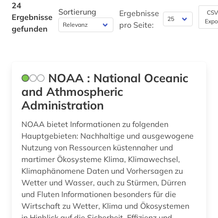
Soziologie (2)
24
landwirtschaft (1)
Sortierung
Ergebnisse
CSV
Ergebnisse
Sport (0)
Expo
pro Seite:
gefunden
lebensmittelindustrie (1)
Technik (2)
ländlicher raum (1)
Theologie und Religionswissenschaften (0)
molekularbiologie (1)
NOAA : National Oceanic
Verkehr (Allgemein) (0)
nachfolge (1)
and Athmospheric
Verkehr (Landgebundener Verkehr) (0)
Administration
nachhaltige entwicklung (1)
Verkehr (Luft- und Raumfahrt) (0)
NOAA bietet Informationen zu folgenden
nachhaltigkeit (24)
Hauptgebieten: Nachhaltige und ausgewogene
Verkehr (Wasser- und Seeverkehr) (0)
Nutzung von Ressourcen küstennaher und
nachschlagewerk (1)
Wasserwesen, Wasserwirtschaft,
martimer Ökosysteme Klima, Klimawechsel,
Abwasserbehandlung, Hydrologie, Meteorologie
nachwachsender rohstoff (1)
Klimaphänomene Daten und Vorhersagen zu
(0)
Wetter und Wasser, auch zu Stürmen, Dürren
naturschutz (1)
und Fluten Informationen besonders für die
Werkstoffwissenschaften und
Wirtschaft zu Wetter, Klima und Ökosystemen
Fertigungstechnik (3)
naturwissenschaften (1)
in Hinblick auf die Sicherheit, Effizienz und