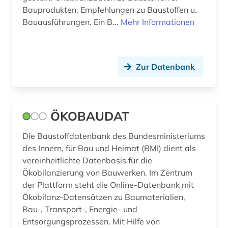
Bauprodukten, Empfehlungen zu Baustoffen u.
technologie (1)
Bauausführungen. Ein B...
Mehr Informationen
umwelt (2)
umweltbewusstsein (1)
Zur Datenbank
umweltpolitik (1)
umweltschutz (3)
ÖKOBAUDAT
umweltökonomie (1)
Die Baustoffdatenbank des Bundesministeriums
video (2)
des Innern, für Bau und Heimat (BMI) dient als
volkswirtschaft (1)
vereinheitlichte Datenbasis für die
Ökobilanzierung von Bauwerken. Im Zentrum
vortrag (1)
der Plattform steht die Online-Datenbank mit
Ökobilanz-Datensätzen zu Baumaterialien,
waldökosystem (1)
Bau-, Transport-, Energie- und
werkstoff (2)
Entsorgungsprozessen. Mit Hilfe von