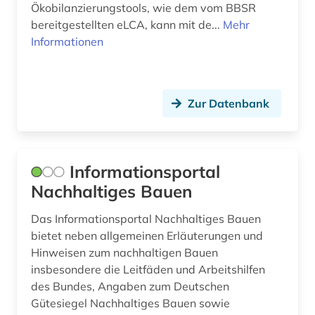
Ökobilanzierungstools, wie dem vom BBSR
wetter (1)
bereitgestellten eLCA, kann mit de...
Mehr
Informationen
wirtschaft (1)
wirtschaftspolitik (1)
Zur Datenbank
wirtschaftsrecht (1)
wissenschaftlich-technischer fortschritt (1)
wörterbuch (2)
Informationsportal
Nachhaltiges Bauen
ökologie (2)
Das Informationsportal Nachhaltiges Bauen
ökosystem (1)
bietet neben allgemeinen Erläuterungen und
Hinweisen zum nachhaltigen Bauen
insbesondere die Leitfäden und Arbeitshilfen
des Bundes, Angaben zum Deutschen
Gütesiegel Nachhaltiges Bauen sowie