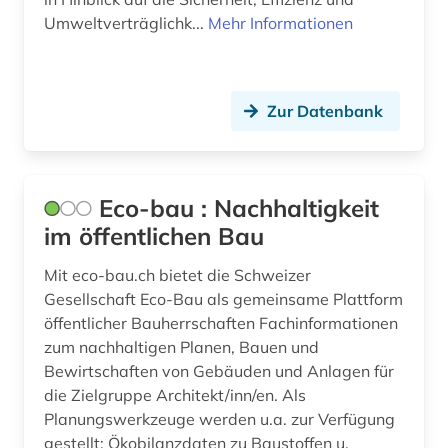
Wirtschaftswissenschaften (8)
ozean (1)
Umweltverträglichk...
Mehr Informationen
Wissenschaftskunde, Forschung, Hochschul-,
pharmazie (1)
Museumswesen (0)
podcast (1)
Zur Datenbank
politik (1)
regulierung (1)
Eco-bau : Nachhaltigkeit
stadtentwicklung (1)
im öffentlichen Bau
stadtplanung (1)
Mit eco-bau.ch bietet die Schweizer
Gesellschaft Eco-Bau als gemeinsame Plattform
standortfaktoren (1)
öffentlicher Bauherrschaften Fachinformationen
zum nachhaltigen Planen, Bauen und
steuer (1)
Bewirtschaften von Gebäuden und Anlagen für
streaming (1)
die Zielgruppe Architekt/inn/en. Als
Planungswerkzeuge werden u.a. zur Verfügung
technik (2)
gestellt: Ökobilanzdaten zu Baustoffen u.