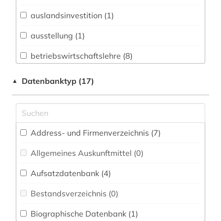
Biologie, Biotechnologie (1)
auslandsinvestition (1)
Buch- und Bibliothekswesen,
Informationswissenschaft (1)
ausstellung (1)
Chemie und Pharmazie (1)
betriebswirtschaftslehre (8)
Elektrotechnik, Elektronik, Nachrichtentechnik
bibliografie (1)
Datenbanktyp (17)
▲
(2)
branchen (1)
Energietechnik (3)
branchenberichte (1)
Ethnologie (0)
Address- und Firmenverzeichnis (7
)
chemie (3)
Geographie (0)
Allgemeines Auskunftmittel (0
)
deutsch (1)
Geowissenschaften (1)
Aufsatzdatenbank (4
)
deutschland (2)
Germanistik. Niederlandistik. Skandinavistik
(0)
Bestandsverzeichnis (0
)
deutschland <bundesrepublik> (1)
Geschichte (3)
Biographische Datenbank (1
)
dienstleistung (1)