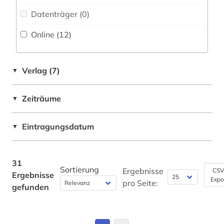
Abwasserbehandlung, Hydrologie, Meteorologie
metalle (1)
(0)
Datenträger (0
)
mineral (1)
Werkstoffwissenschaften und
Online (12
)
Fertigungstechnik (2)
nachhaltige entwicklung (1)
Wirtschaftswissenschaften (21)
neuigkeiten (1)
Verlag (7)
▼
Wissenschaftskunde, Forschung, Hochschul-,
nichtmetalle (1)
Museumswesen (1)
Zeiträume
▼
oecd (4)
produktinformation (1)
Eintragungsdatum
▼
risiko (1)
31
schweden (1)
Sortierung
Ergebnisse
CSV
Ergebnisse
Expo
pro Seite:
sozialwissenschaften (1)
gefunden
statistik (5)