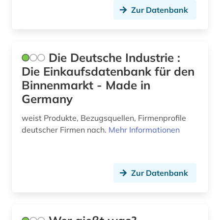
wirtschaft (4)
Zur Datenbank
wirtschaftsinformation (8)
wirtschaftswissenschaften (8)
Die Deutsche Industrie :
wohnen (1)
Die Einkaufsdatenbank für den
Binnenmarkt - Made in
wörterbuch (1)
Germany
zeitschrift (1)
weist Produkte, Bezugsquellen, Firmenprofile
zeitung (1)
deutscher Firmen nach.
Mehr Informationen
Zur Datenbank