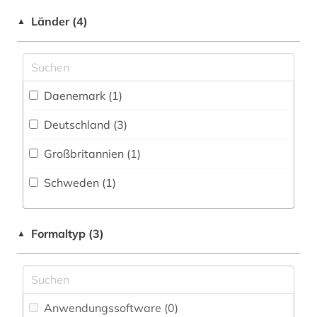
Saxonica (0)
Länder (4)
▲
industrie (31)
Slavistik (0)
ingenieurwissenschaften (1)
Soziologie (0)
investitionsberichte (1)
Daenemark (1)
Sport (0)
journalistik (1)
Deutschland (3)
Technik (5)
kopenhagen (1)
Großbritannien (1)
Theologie und Religionswissenschaften (0)
kulturerbe (1)
Schweden (1)
Verkehr (Allgemein) (0)
lagerstätten (1)
Verkehr (Landgebundener Verkehr) (0)
län västra götaland (1)
Formaltyp (3)
▲
Verkehr (Luft- und Raumfahrt) (0)
marktdaten (1)
Verkehr (Wasser- und Seeverkehr) (0)
maschinenbau (1)
Wasserwesen, Wasserwirtschaft,
Anwendungssoftware (0
)