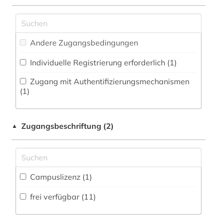
Zeitung (0
)
Medizin (0)
firmendatenbank (1)
Zeitungs-, Zeitschriftenbibliographie (0
)
Militärwissenschaft (0)
forschung (1)
Andere Zugangsbedingungen
Musikwissenschaft (0)
forschung und entwicklung (1)
Individuelle Registrierung erforderlich (1)
Natur- und Umweltschutz (0)
geschichte (3)
Zugang mit Authentifizierungsmechanismen
Pädagogik (0)
(1)
gießen (1)
Philosophie (0)
gießerei (1)
Zugangsbeschriftung (2)
▲
Physik (0)
globalisierung (1)
Politologie (0)
großbetrieb (1)
Psychologie (0)
Campuslizenz (1)
großbritannien (1)
Rechtswissenschaft (0)
frei verfügbar (11)
handel (2)
Romanistik (0)
handwerk (1)