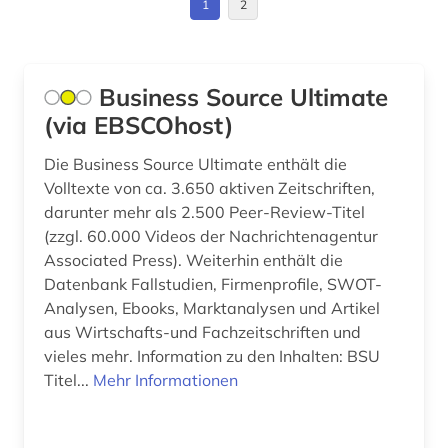
steine (1)
1
2
strukturwandel (2)
swot analyse (1)
Business Source Ultimate
(via EBSCOhost)
technik (2)
Die Business Source Ultimate enthält die
tochtergesellschaft (1)
Volltexte von ca. 3.650 aktiven Zeitschriften,
unternehmen (12)
darunter mehr als 2.500 Peer-Review-Titel
(zzgl. 60.000 Videos der Nachrichtenagentur
verkehr (1)
Associated Press). Weiterhin enthält die
Datenbank Fallstudien, Firmenprofile, SWOT-
verwaltungswissenschaft (1)
Analysen, Ebooks, Marktanalysen und Artikel
aus Wirtschafts-und Fachzeitschriften und
vorkommen (1)
vieles mehr. Information zu den Inhalten: BSU
warenklassifikation (1)
Titel...
Mehr Informationen
welt (1)