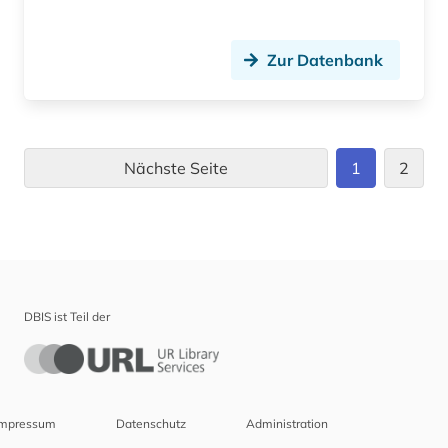
Zur Datenbank
Nächste Seite
1
2
DBIS ist Teil der
Impressum
Datenschutz
Administration