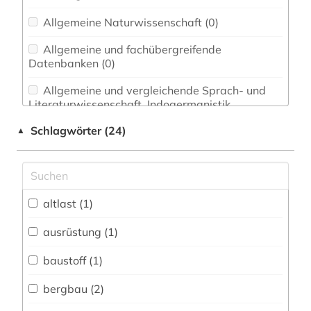
Allgemeine Naturwissenschaft (0)
Allgemeine und fachübergreifende
Datenbanken (0)
Allgemeine und vergleichende Sprach- und
Literaturwissenschaft. Indogermanistik.
Außereuropäische Sprachen und Literaturen (0)
Schlagwörter (24)
▲
Anglistik. Amerikanistik (0)
Archäologie (0)
Architektur, Bauingenieur- und
altlast (1)
Vermessungswesen (1)
ausrüstung (1)
Biologie, Biotechnologie (1)
baustoff (1)
Buch- und Bibliothekswesen,
Informationswissenschaft (0)
bergbau (2)