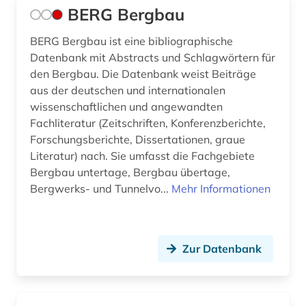
BERG Bergbau
Natur- und Umweltschutz (0)
BERG Bergbau ist eine bibliographische
Pädagogik (0)
Datenbank mit Abstracts und Schlagwörtern für
den Bergbau. Die Datenbank weist Beiträge
Philosophie (0)
aus der deutschen und internationalen
wissenschaftlichen und angewandten
Physik (0)
Fachliteratur (Zeitschriften, Konferenzberichte,
Politologie (0)
Forschungsberichte, Dissertationen, graue
Literatur) nach. Sie umfasst die Fachgebiete
Psychologie (0)
Bergbau untertage, Bergbau übertage,
Bergwerks- und Tunnelvo...
Mehr Informationen
Rechtswissenschaft (0)
Romanistik (0)
Zur Datenbank
Saxonica (0)
Slavistik (0)