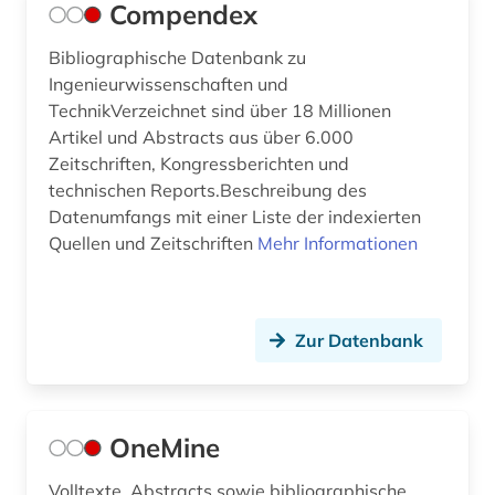
Soziologie (0)
Compendex
Sport (0)
Bibliographische Datenbank zu
Ingenieurwissenschaften und
Technik (1)
TechnikVerzeichnet sind über 18 Millionen
Theologie und Religionswissenschaften (0)
Artikel und Abstracts aus über 6.000
Zeitschriften, Kongressberichten und
Verkehr (Allgemein) (0)
technischen Reports.Beschreibung des
Datenumfangs mit einer Liste der indexierten
Verkehr (Landgebundener Verkehr) (0)
Quellen und Zeitschriften
Mehr Informationen
Verkehr (Luft- und Raumfahrt) (0)
Verkehr (Wasser- und Seeverkehr) (0)
Zur Datenbank
Wasserwesen, Wasserwirtschaft,
Abwasserbehandlung, Hydrologie, Meteorologie
(0)
OneMine
Werkstoffwissenschaften und
Fertigungstechnik (3)
Volltexte, Abstracts sowie bibliographische