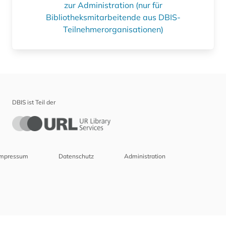
zur Administration (nur für
Bibliotheksmitarbeitende aus DBIS-
Teilnehmerorganisationen)
DBIS ist Teil der
Impressum
Datenschutz
Administration