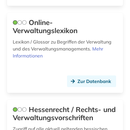
usa (1)
vergleich (1)
Online-
verkehr (1)
Verwaltungslexikon
verwaltung (28)
Lexikon / Glossar zu Begriffen der Verwaltung
und des Verwaltungsmanagements.
Mehr
verwaltungswissenschaf (1)
Informationen
verwaltungswissenschaft (12)
wirtschaft (3)
Zur Datenbank
öffentlicher dienst (1)
öffentliches dienstrecht (1)
Hessenrecht / Rechts- und
öffentliches unternehmen (1)
Verwaltungsvorschriften
Zugriff auf alle aktuell geltenden hessischen