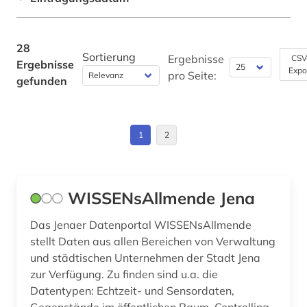
historische karte (1)
Polen (1)
Werkstoffwissenschaften und
hochschule (1)
Fertigungstechnik (0)
Rheinland-Pfalz (1)
28
Sortierung
Ergebnisse
CSV
hochschulrecht (1)
Ergebnisse
Wirtschaftswissenschaften (4)
Expo
Russland, Sowjetunion (1)
pro Seite:
gefunden
institutionen (1)
Wissenschaftskunde, Forschung, Hochschul-,
Saarland (1)
Museumswesen (1)
jena (1)
Sachsen (1)
1
2
johanniterorden (1)
Schweden (1)
kommende &amp;lt;ritterorden&amp;gt; (1)
Slowenien (1)
WISSENsAllmende Jena
kommentare (1)
Das Jenaer Datenportal WISSENsAllmende
kommunalverwaltung (2)
stellt Daten aus allen Bereichen von Verwaltung
kultur (1)
und städtischen Unternehmen der Stadt Jena
zur Verfügung. Zu finden sind u.a. die
kunst (1)
Datentypen: Echtzeit- und Sensordaten,