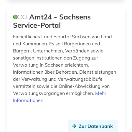
saarland (1)
Amt24 - Sachsens
sachsen (1)
Service-Portal
schleswig-holstein (1)
Einheitliches Landesportal Sachsen von Land
schule (4)
und Kommunen. Es soll Bürgerinnen und
Bürgern, Unternehmen, Verbänden sowie
schulrecht (1)
sonstigen Institutionen den Zugang zur
schwedisch (1)
Verwaltung in Sachsen erleichtern,
Informationen über Behörden, Dienstleistungen
sozialrecht (1)
der Verwaltung und Verwaltungsabläufe
vermitteln sowie die Online-Abwicklung von
steuerrecht (1)
Verwaltungsvorgängen ermöglichen.
Mehr
Informationen
templerorden (1)
thüringen (1)
transport (1)
Zur Datenbank