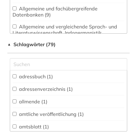
Allgemeine und fachübergreifende
Datenbanken (9)
Allgemeine und vergleichende Sprach- und
Literaturwissenschaft. Indogermanistik.
Außereuropäische Sprachen und Literaturen (1)
Schlagwörter (79)
▲
Anglistik. Amerikanistik (0)
Archäologie (0)
Architektur, Bauingenieur- und
adressbuch (1)
Vermessungswesen (0)
adressenverzeichnis (1)
Biologie, Biotechnologie (0)
allmende (1)
Buch- und Bibliothekswesen,
Informationswissenschaft (0)
amtliche veröffentlichung (1)
Chemie und Pharmazie (0)
amtsblatt (1)