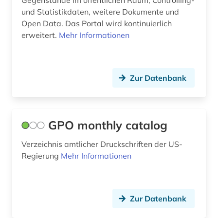
Gegenstände im öffentlichen Raum, Controlling-
management (1)
und Statistikdaten, weitere Dokumente und
Open Data. Das Portal wird kontinuierlich
open data (3)
erweitert.
Mehr Informationen
organisation (1)
parlament (1)
Zur Datenbank
politik (1)
recht (8)
GPO monthly catalog
rechtsquelle (1)
Verzeichnis amtlicher Druckschriften der US-
regierung (1)
Regierung
Mehr Informationen
regionalbibliografie (1)
religion (1)
Zur Datenbank
rheinland-pfalz (1)