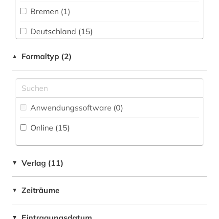
deutschland (3)
Bremen (1)
Philosophie (0)
entscheidung (1)
Deutschland (15)
Physik (0)
europa (1)
Europa (1)
Formaltyp (2)
▲
Politologie (3)
finnisch (1)
Finnland (1)
Psychologie (0)
finnland (1)
Frankreich (1)
Rechtswissenschaft (15)
frankreich (1)
Anwendungssoftware (0
)
Hessen (2)
Romanistik (0)
geographie (2)
Online (15
)
Italien (1)
Slavistik (0)
gerichtsentscheidung (1)
Lettland (1)
Soziologie (0)
geschichte (4)
Verlag (11)
▼
Litauen (1)
Sport (0)
gesetz (5)
Zeiträume
▼
Niederlande (1)
Technik (0)
hessen (2)
Oesterreich (1)
Eintragungsdatum
Theologie und Religionswissenschaften (0)
▼