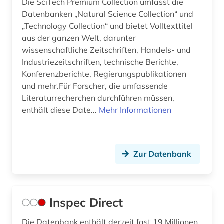
Die SciTech Premium Collection umfasst die
Datenbanken „Natural Science Collection“ und
Philosophie (0)
„Technology Collection“ und bietet Volltexttitel
aus der ganzen Welt, darunter
Physik (2)
wissenschaftliche Zeitschriften, Handels- und
Politologie (0)
Industriezeitschriften, technische Berichte,
Konferenzberichte, Regierungspublikationen
Psychologie (0)
und mehr.Für Forscher, die umfassende
Literaturrecherchen durchführen müssen,
Rechtswissenschaft (0)
enthält diese Date...
Mehr Informationen
Romanistik (0)
Slavistik (0)
Zur Datenbank
Soziologie (0)
Sport (0)
Inspec Direct
Technik (3)
Die Datenbank enthält derzeit fast 19 Millionen
Theologie und Religionswissenschaften (0)