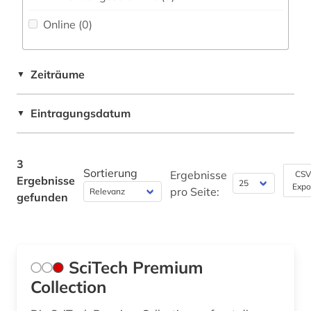
Fachbibliographie (1
)
naturwissenschaft (1)
Klassische Philologie. Byzantinistik.
Online (0
)
Mittellateinische und Neugriechische Philologie.
Faktendatenbank (0
)
physik (2)
Neulatein (0)
National-, Regionalbibliographie (0
)
raumfahrttechnik (1)
Kunstgeschichte (0)
Zeiträume
▼
Portal (0
)
steuerungs- und regelungstechnik (2)
Maschinenbau (3)
Eintragungsdatum
▼
Sammlung Nicht-Textueller-Materialien (0
)
technik (1)
Mathematik (0)
Volltextdatenbank (1
)
umwelttechnik (1)
Medien- und Kommunikationswissenschaften,
3
Kommunikationsdesign (0)
Wörterbuch, Enzyklopädie, Nachschlagwerk
Sortierung
Ergebnisse
CSV
umweltwissenschaft (3)
Ergebnisse
(0
)
Expo
pro Seite:
Medizin (0)
gefunden
werkstoffwissenschaften (2)
Zeitung (0
)
Militärwissenschaft (0)
zitation (1)
Zeitungs-, Zeitschriftenbibliographie (0
)
Musikwissenschaft (0)
SciTech Premium
Natur- und Umweltschutz (1)
Collection
Pädagogik (0)