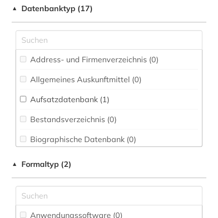
Elektrotechnik, Elektronik, Nachrichtentechnik
chemie (1)
Datenbanktyp (17)
▲
(2)
elektronik (2)
Energietechnik (3)
elektrotechnik (2)
Ethnologie (0)
Address- und Firmenverzeichnis (0
)
fahrzeugtechnik (1)
Geographie (0)
Allgemeines Auskunftmittel (0
)
informatik und kommunikationstechnik (2)
Geowissenschaften (1)
Aufsatzdatenbank (1
)
ingenieurwissenschaften (1)
Germanistik. Niederlandistik. Skandinavistik
(0)
Bestandsverzeichnis (0
)
landwirtschaft (1)
Geschichte (0)
Biographische Datenbank (0
)
maschinenbau (3)
Geschichte der Pädagogik und des
Buchhandelsverzeichnis (0
)
materialwissenschaft (1)
Formaltyp (2)
▲
Bildungswesens (0)
Disziplinäre Forschungsdatenrepositorien (0
)
meereskunde (2)
Gesundheitswissenschaften (0)
Disziplinäre Repositorien (0
)
nanotechnologie (2)
Informatik (2)
Anwendungssoftware (0
)