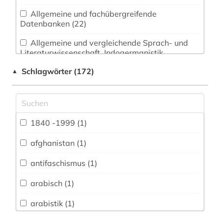
Allgemeine und fachübergreifende
Datenbanken (22)
Allgemeine und vergleichende Sprach- und
Literaturwissenschaft. Indogermanistik.
Außereuropäische Sprachen und Literaturen (3)
Schlagwörter (172)
▲
Anglistik. Amerikanistik (1)
Archäologie (0)
Architektur, Bauingenieur- und
1840 -1999 (1)
Vermessungswesen (1)
afghanistan (1)
Biologie, Biotechnologie (0)
antifaschismus (1)
Buch- und Bibliothekswesen,
Informationswissenschaft (3)
arabisch (1)
Chemie und Pharmazie (0)
arabistik (1)