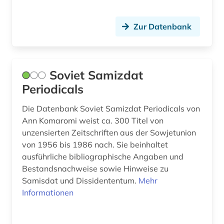
reaktorunfall (2)
Zur Datenbank
rehabilitation (1)
religiöse verfolgung (1)
restitution (1)
Soviet Samizdat
Periodicals
russisch (1)
Die Datenbank Soviet Samizdat Periodicals von
russisch-ukrainischer krieg (1)
Ann Komaromi weist ca. 300 Titel von
russland (43)
unzensierten Zeitschriften aus der Sowjetunion
von 1956 bis 1986 nach. Sie beinhaltet
samisdat (1)
ausführliche bibliographische Angaben und
Bestandsnachweise sowie Hinweise zu
sammlung (1)
Samisdat und Dissidententum.
Mehr
Informationen
satirische zeitschrift (1)
sibirien (1)