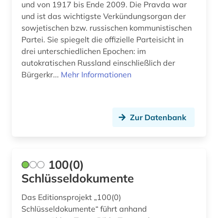
kalter krieg (1)
Slowakei (1)
und von 1917 bis Ende 2009. Die Pravda war
und ist das wichtigste Verkündungsorgan der
karikatur (1)
Slowenien (1)
sowjetischen bzw. russischen kommunistischen
Partei. Sie spiegelt die offizielle Parteisicht in
kasachstan (2)
Suedosteuropa (1)
drei unterschiedlichen Epochen: im
kaukasus (1)
autokratischen Russland einschließlich der
Tschechische Republik (1)
Bürgerkr...
Mehr Informationen
kernkraftwerk (2)
USA (2)
kinderliteratur (1)
Ukraine (10)
Zur Datenbank
kino (4)
Ungarn (1)
kirgisistan (1)
kollektivierung (1)
100(0)
Schlüsseldokumente
komitet gosudarstvennoj bezopasnosti (1)
Das Editionsprojekt „100(0)
kommunismus (1)
Schlüsseldokumente“ führt anhand