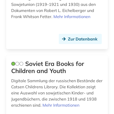
polen (2)
Sowjetunion (1919-1921 und 1930) aus den
Dokumenten von Robert L. Eichelberger und
polen <volk> (1)
Frank Whitson Fetter.
Mehr Informationen
politik (2)
politisch verfolgter (2)
Zur Datenbank
populärliteratur (1)
pravda (2)
Soviet Era Books for
pravda (zeitung) (1)
Children and Youth
presse (1)
Digitale Sammlung der russischen Bestände der
Cotsen Childrens Library. Die Kollektion zeigt
putsch (1)
eine Auswahl von sowjetischen Kinder- und
quelle (2)
Jugendbüchern, die zwischen 1918 und 1938
erschienen sind.
Mehr Informationen
quellensammlung (3)