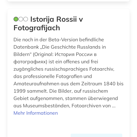
verzeichnis (1)
Istorija Rossii v
volk (1)
Fotografijach
warschauer pakt (1)
Die noch in der Beta-Version befindliche
weißrussland (1)
Datenbank „Die Geschichte Russlands in
Bildern“ (Original: История России в
wirtschaft (2)
фотографиях) ist ein offenes und frei
zugängliches russischsprachiges Fotoarchiv,
wissenschaftsgeschichte (1)
das professionelle Fotografien und
wochenzeitschrift (1)
Amateuraufnahmen aus dem Zeitraum 1840 bis
1999 sammelt. Die Bilder, auf russischem
wörterbuch (2)
Gebiet aufgenommen, stammen überwiegend
aus Museumsbeständen, Fotoarchiven von ...
zeitgeschichte &lt;fach&gt; (1)
Mehr Informationen
zeitschrift (5)
zeitung (10)