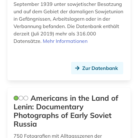
oral history (2)
September 1939 unter sowjetischer Besatzung
und auf dem Gebiet der damaligen Sowjetunion
orientalistik (1)
in Gefängnissen, Arbeitslagern oder in der
Verbannung befanden. Die Datenbank enthält
ost-west-konflikt (1)
derzeit (Juli 2019) mehr als 316.000
Datensätze.
Mehr Informationen
ostdeutschland (1)
osteuropa (4)
osteuropawissenschaften (1)
Zur Datenbank
partei (1)
perestroika (1)
Americans in the Land of
persisch (1)
Lenin: Documentary
Photographs of Early Soviet
philosophie (1)
Russia
plakat (1)
750 Fotografien mit Alltagsszenen der