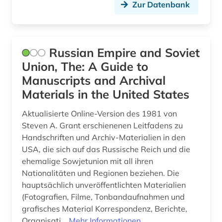
Zur Datenbank
zeitzeuge (5)
zentralasien (2)
Russian Empire and Soviet
zweiter weltkrieg (4)
Union, The: A Guide to
Manuscripts and Archival
Materials in the United States
Aktualisierte Online-Version des 1981 von
Steven A. Grant erschienenen Leitfadens zu
Handschriften und Archiv-Materialien in den
USA, die sich auf das Russische Reich und die
ehemalige Sowjetunion mit all ihren
Nationalitäten und Regionen beziehen. Die
hauptsächlich unveröffentlichten Materialien
(Fotografien, Filme, Tonbandaufnahmen und
grafisches Material Korrespondenz, Berichte,
Organisati...
Mehr Informationen