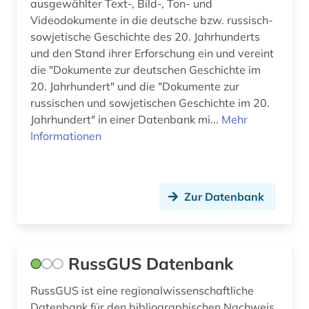
ausgewählter Text-, Bild-, Ton- und
konfiskation (1)
Videodokumente in die deutsche bzw. russisch-
kriegsbeute (1)
sowjetische Geschichte des 20. Jahrhunderts
und den Stand ihrer Erforschung ein und vereint
kultur (3)
die "Dokumente zur deutschen Geschichte im
20. Jahrhundert" und die "Dokumente zur
kulturgeschichte (1)
russischen und sowjetischen Geschichte im 20.
kulturgut (1)
Jahrhundert" in einer Datenbank mi...
Mehr
Informationen
kunst (1)
kunstgeschichte (1)
Zur Datenbank
kunstraub (1)
lettland (1)
litauen (1)
RussGUS Datenbank
literatur (7)
RussGUS ist eine regionalwissenschaftliche
Datenbank für den bibliographischen Nachweis