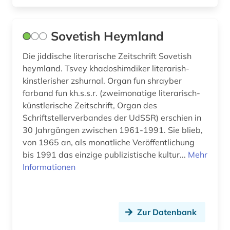
terrorismus (1)
theater (1)
Sovetish Heymland
totalitarismus (1)
Die jiddische literarische Zeitschrift Sovetish
heymland. Tsvey khadoshimdiker literarish-
tschernobyl (2)
kinstlerisher zshurnal. Organ fun shrayber
farband fun kh.s.s.r. (zweimonatige literarisch-
turkologie (1)
künstlerische Zeitschrift, Organ des
turksprachen (1)
Schriftstellerverbandes der UdSSR) erschien in
30 Jahrgängen zwischen 1961-1991. Sie blieb,
udssr (1)
von 1965 an, als monatliche Veröffentlichung
bis 1991 das einzige publizistische kultur...
Mehr
ukraine (6)
Informationen
unterdrückung (2)
unterhaltungsliteratur (1)
Zur Datenbank
usa (2)