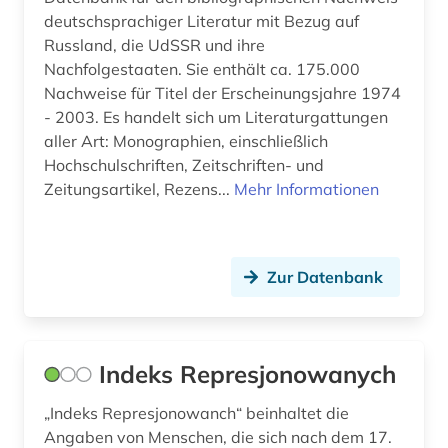
literaturnaja gazeta (2)
deutschsprachiger Literatur mit Bezug auf
Russland, die UdSSR und ihre
militär (1)
Nachfolgestaaten. Sie enthält ca. 175.000
militärwissenschaft (1)
Nachweise für Titel der Erscheinungsjahre 1974
- 2003. Es handelt sich um Literaturgattungen
mittelasien gus (1)
aller Art: Monographien, einschließlich
Hochschulschriften, Zeitschriften- und
mitteleuropa (2)
Zeitungsartikel, Rezens...
Mehr Informationen
mord (2)
mudjahedin (1)
Zur Datenbank
nachfolgestaaten (1)
naher osten (1)
Indeks Represjonowanych
nationalsozialismus (1)
„Indeks Represjonowanch“ beinhaltet die
online-ressource (1)
Angaben von Menschen, die sich nach dem 17.