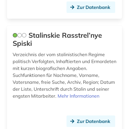
slavistik (1)
Zur Datenbank
slawistik (1)
sowjetunion (75)
Stalinskie Rasstrel’nye
soziologie (1)
Spiski
spionage (1)
Verzeichnis der vom stalinistischen Regime
politisch Verfolgten, Inhaftierten und Ermordeten
stalin (1)
mit kurzen biografischen Angaben.
Suchfunktionen für Nachname, Vorname,
stalinismus (2)
Vatersname, freie Suche, Archiv, Region; Datum
straflager (1)
der Liste, Unterschrift durch Stalin und seiner
engsten Mitarbeiter.
Mehr Informationen
strahlenunfall (2)
südasien (1)
Zur Datenbank
taliban (1)