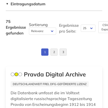
Lettland (2)
Eintragungsdatum
▼
interview (2)
Litauen (2)
iosif v. (1)
Makedonien (1)
75
Sortierung
Ergebnisse
CSV
Ergebnisse
iranistik (1)
Expo
Moldawien (1)
pro Seite:
gefunden
islam (2)
Montenegro (1)
islamwissenschaft (1)
Osteuropa (12)
1
2
3
islamwissenschaften (1)
Ostmitteleuropa (3)
jiddisch (1)
Polen (4)
Pravda Digital Archive
juden (2)
Rumänien (1)
DEUTSCHLANDWEIT FREI, DFG-GEFÖRDERTE LIZENZ
jugendliteratur (1)
Russland, Sowjetunion (62)
Die Datenbank umfasst die im Volltext
digitalisierte russischsprachige Tageszeitung
kaiserreich (1)
Serbien (1)
Pravda von Erscheinungsbeginn 1912 bis 1914